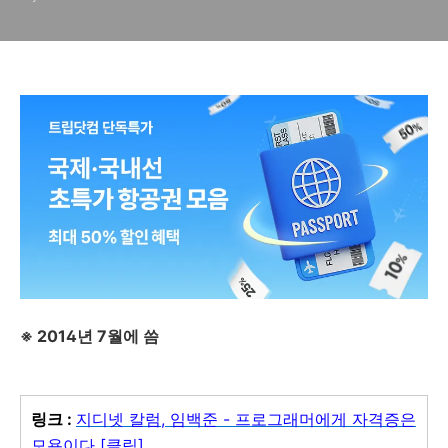
※ 2014년 7월에 씀
링크 :
지디넷 칼럼, 임백준 -
프로그래머에게 자격증은
모욕이다
[클릭]