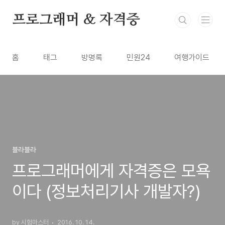
본문 바로가기
프로그래머 & 자격증
홈
태그
방명록
민원24
여행가이드
블라블라
프로그래머에게 자격증은 모욕
이다 (정보처리기사 개발자?)
by 시험마스터
2016. 10. 14.