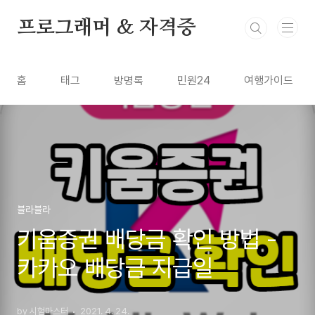
본문 바로가기
프로그래머 & 자격증
홈
태그
방명록
민원24
여행가이드
블라블라
키움증권 배당금 확인 방법 -
카카오 배당금 지급일
by 시험마스터
2021. 4. 24.