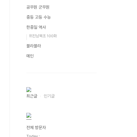
공무원 군무원
중등 고등 수능
한중일 역사
위진남북조 100화
블라블라
메인
최근글
인기글
전체 방문자
Today :