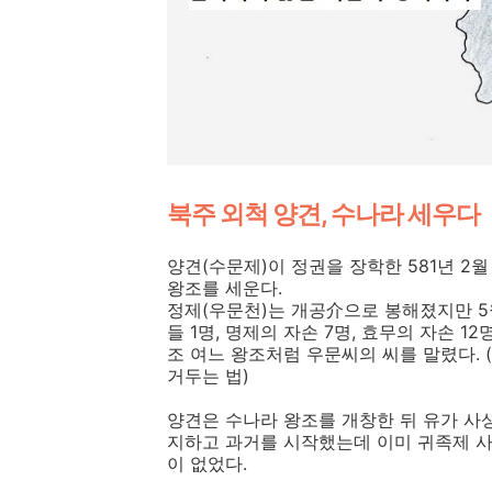
북주 외척 양견, 수나라 세우다
양견(수문제)이 정권을 장학한 581년 2월
왕조를 세운다.
정제(우문천)는 개공介으로 봉해졌지만 5월
들 1명, 명제의 자손 7명, 효무의 자손 1
조 여느 왕조처럼 우문씨의 씨를 말렸다. 
거두는 법)
양견은 수나라 왕조를 개창한 뒤 유가 사
지하고 과거를 시작했는데 이미 귀족제 
이 없었다.