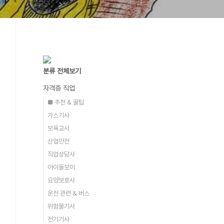
분류 전체보기
자격증 직업
■ 추천 & 꿀팁
가스기사
보육교사
산업안전
직업상담사
아이돌보미
요양보호사
운전 관련 & 버스
위험물기사
전기기사