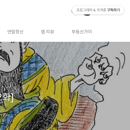
프로그래머 & 자격증
구독하기
연말정산
앱 리뷰
부동산가이드
자격증 
2화]