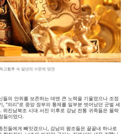
 독고황후 속 말년의 수문제 양견
자신들의 안위를 보존하는 데엔 큰 노력을 기울였으나 조정
기, "의리"로 중앙 정부의 통제를 일부분 벗어났던 군벌 세
. 위진남북조 시대 서진 이후로 강남 전통 귀족들은 몰락
무장들이었다.
 종친들에게 빼앗겼으니, 강남의 왕조들은 끝끝내 하나로