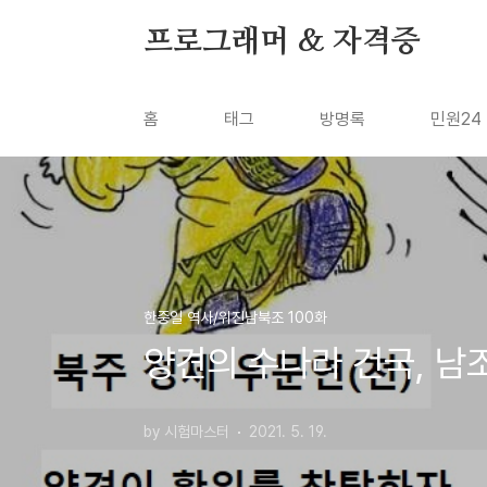
본문 바로가기
프로그래머 & 자격증
홈
태그
방명록
민원24
한중일 역사/위진남북조 100화
양견의 수나라 건국, 남조
by 시험마스터
2021. 5. 19.