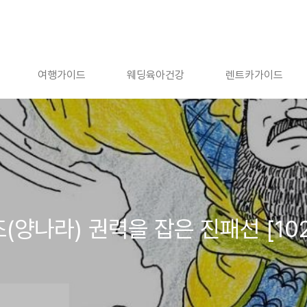
여행가이드
웨딩육아건강
렌트카가이드
(양나라) 권력을 잡은 진패선 [10