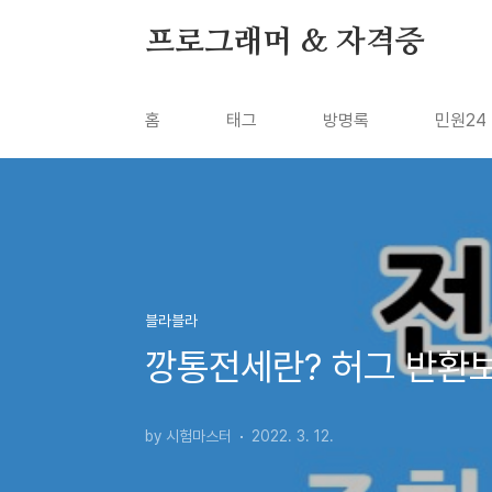
본문 바로가기
프로그래머 & 자격증
홈
태그
방명록
민원24
블라블라
깡통전세란? 허그 반환
by 시험마스터
2022. 3. 12.