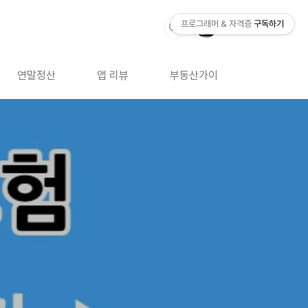
프로그래머 & 자격증
구독하기
연말정산
앱 리뷰
부동산가이드
자격증 