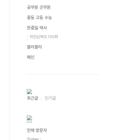
공무원 군무원
중등 고등 수능
한중일 역사
위진남북조 100화
블라블라
메인
최근글
인기글
전체 방문자
Today :