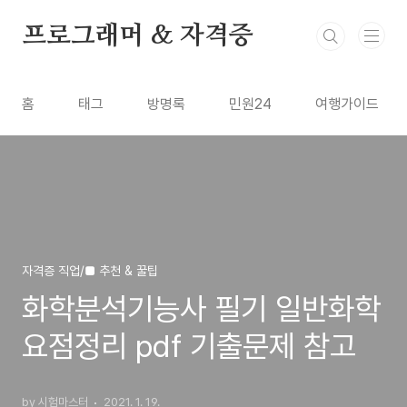
본문 바로가기
프로그래머 & 자격증
홈
태그
방명록
민원24
여행가이드
자격증 직업/■ 추천 & 꿀팁
화학분석기능사 필기 일반화학
요점정리 pdf 기출문제 참고
by 시험마스터
2021. 1. 19.