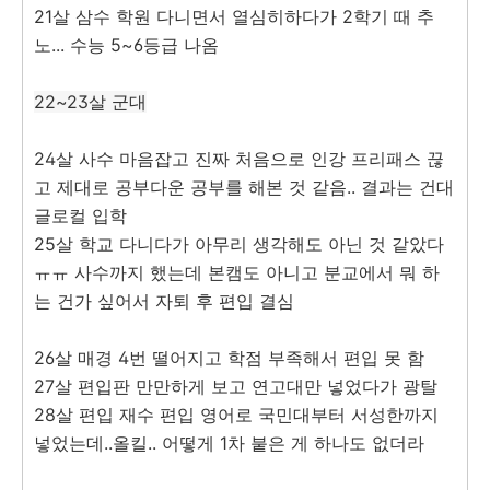
21살 삼수 학원 다니면서 열심히하다가 2학기 때 추
노... 수능 5~6등급 나옴
22~23살 군대
24살 사수 마음잡고 진짜 처음으로 인강 프리패스 끊
고 제대로 공부다운 공부를 해본 것 같음.. 결과는 건대
글로컬 입학
25살 학교 다니다가 아무리 생각해도 아닌 것 같았다
ㅠㅠ 사수까지 했는데 본캠도 아니고 분교에서 뭐 하
는 건가 싶어서 자퇴 후 편입 결심
26살 매경 4번 떨어지고 학점 부족해서 편입 못 함
27살 편입판 만만하게 보고 연고대만 넣었다가 광탈
28살 편입 재수 편입 영어로 국민대부터 서성한까지
넣었는데..올킬.. 어떻게 1차 붙은 게 하나도 없더라