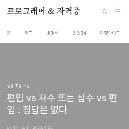
본문 바로가기
프로그래머 & 자격증
홈
태그
방명록
민원24
여행가이드
중등 고등 수능
편입 vs 재수 또는 삼수 vs 편
입 : 정답은 없다
by 시험마스터
2020. 4. 22.