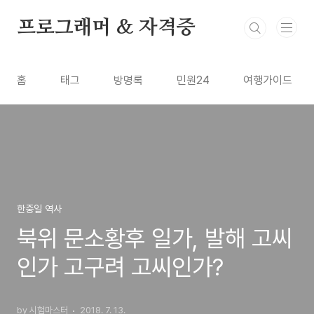
본문 바로가기
프로그래머 & 자격증
홈
태그
방명록
민원24
여행가이드
한중일 역사
북위 문소황후 일가, 발해 고씨
인가 고구려 고씨인가?
by 시험마스터
2018. 7. 13.