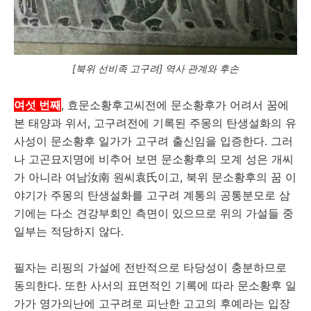
[북위 선비족 고구려] 역사 관계와 후손
여섯 번째
, 효문소황후고씨전에 문소황후가 어려서 꿈에
본 태양과 위서, 고구려전에 기록된 주몽의 탄생설화의 유
사성이 문소황후 일가가 고구려 출신임을 입증한다. 그러
나 고곤묘지명에 비추어 보면 문소황후의 모계 성은 개씨
가 아니라 여남汝南 원씨袁氏이고, 북위 문소황후의 꿈 이
야기가 주몽의 탄생설화를 고구려 계통의 공통분모로 삼
기에는 다소 견강부회인 측면이 있으므로 위의 가설들 중
일부는 적당하지 않다.
필자는 리핑의 가설에 전반적으로 타당성이 충분하므로
동의한다. 또한 사서의 표면적인 기록에 따라 문소황후 일
가가 영가의난에 고구려로 피난한 고고의 후예라는 입장