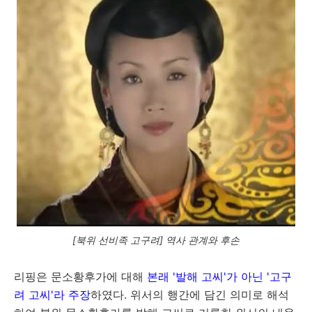
[북위 선비족 고구려] 역사 관계와 후손
리핑은 문소황후가에 대해
본래 '발해 고씨'가 아닌 '고구
려 고씨'라 주장
하였다. 위서의 행간에 담긴 의미로 해석