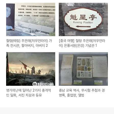
철령(톄링) 주은래(저우언라이) 가
[중국 여행] 철령 주은래(저우언라
족 전시관, 할아버지, 아버지 2
이) 은풍서원(은강) 기념관 1
영가의난에 일어난 2가지 충격적
충남 교육 역사, 무시험 추첨과 경
인 일화, 서진 치감과 등유
영록, 졸업장, 앨범