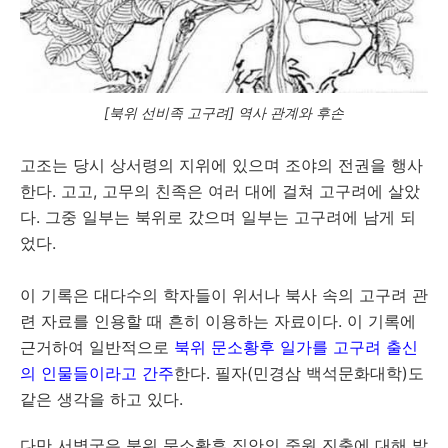
[북위 선비족 고구려] 역사 관계와 후손
고조는 당시 상서령의 지위에 있으며 조야의 전권을 행사
한다. 고고, 고무의 친족은 여러 대에 걸쳐 고구려에 살았
다. 그중 일부는 북위로 갔으며 일부는 고구려에 남게 되
었다.
이 기록은 대다수의 학자들이 위서나 북사 속의 고구려 관
련 자료를 인용할 때 흔히 이용하는 자료이다. 이 기록에
근거하여 일반적으로
북위 문소황후 일가를 고구려 출신
의 인물들이라고 간주
한다. 필자(민경삼 백석문화대학)도
같은 생각을 하고 있다.
다만 서병국은 북위 문소황후 집안의 중원 진출에 대해 발