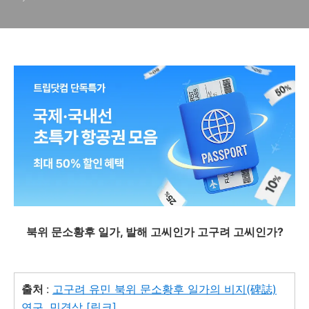
북위 문소황후 일가, 발해 고씨인가 고구려 고씨인가?
출처
:
고구려 유민 북위 문소황후 일가의 비지(碑誌)
연구,
민경삼 [링크]