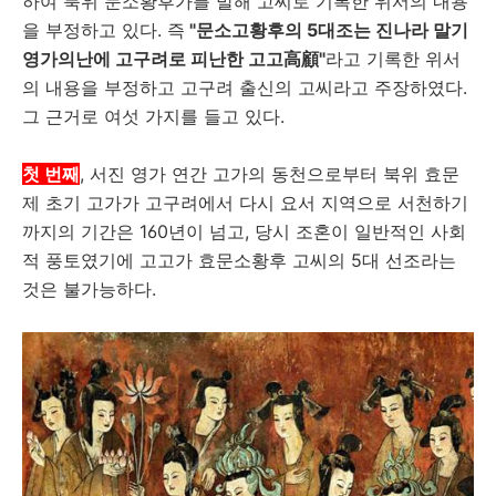
하여 북위 문소황후가를 발해 고씨로 기록한 위서의 내용
을 부정하고 있다. 즉
"문소고황후의 5대조는 진나라 말기
영가의난에 고구려로 피난한 고고高顧"
라고 기록한 위서
의 내용을 부정하고 고구려 출신의 고씨라고 주장하였다.
그 근거로 여섯 가지를 들고 있다.
첫 번째
, 서진 영가 연간 고가의 동천으로부터 북위 효문
제 초기 고가가 고구려에서 다시 요서 지역으로 서천하기
까지의 기간은 160년이 넘고, 당시 조혼이 일반적인 사회
적 풍토였기에 고고가 효문소황후 고씨의 5대 선조라는
것은 불가능하다.