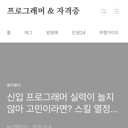
본문 바로가기
프로그래머 & 자격증
홈
태그
방명록
민원24
여행가이드
블라블라
신입 프로그래머 실력이 늘지
않아 고민이라면? 스킬 열정
꿈!!
by 시험마스터
2018. 10. 2.