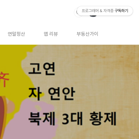
프로그래머 & 자격증
구독하기
연말정산
앱 리뷰
부동산가이드
자격증 