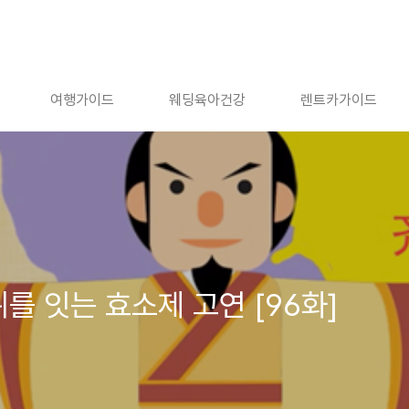
여행가이드
웨딩육아건강
렌트카가이드
를 잇는 효소제 고연 [96화]