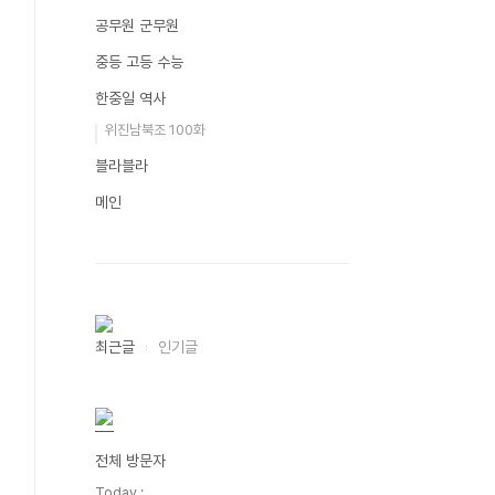
공무원 군무원
중등 고등 수능
한중일 역사
위진남북조 100화
블라블라
메인
최근글
인기글
전체 방문자
Today :