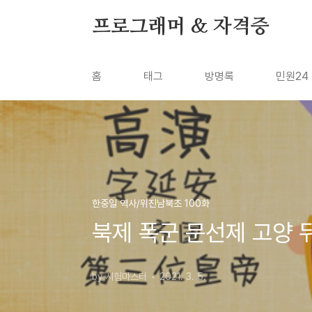
본문 바로가기
프로그래머 & 자격증
홈
태그
방명록
민원24
한중일 역사/위진남북조 100화
북제 폭군 문선제 고양 뒤
by 시험마스터
2021. 3. 5.