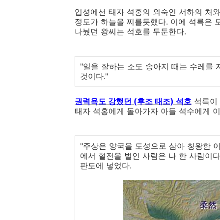
업성에선 태자 석홍의 외숙인 서하의 처와
정도가 하늘을 찌를듯했다. 이에 석륵은 
나눴던 왕씨는 석호를 두둔한다.
"일을 잘하는 소도 송아지 때는 수레를 
것이다."
권력욕도 강했던 (후조 태조) 석호
석륵이 
태자 석홍에게 돌아가자 아들 석수에게 이
"주상은 양국을 도성으로 삼아 칭왕한 이
에서 혈전을 벌인 사람은 나 한 사람이다
판도에 넣었다.