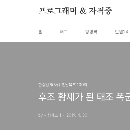
본문 바로가기
프로그래머 & 자격증
홈
태그
방명록
민원24
한중일 역사/위진남북조 100화
후조 황제가 된 태조 폭군
by 시험마스터
2019. 4. 30.