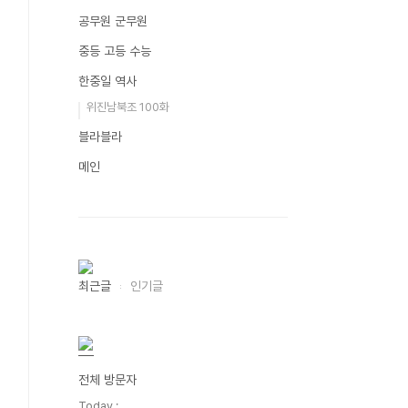
공무원 군무원
중등 고등 수능
한중일 역사
위진남북조 100화
블라블라
메인
최근글
인기글
전체 방문자
Today :