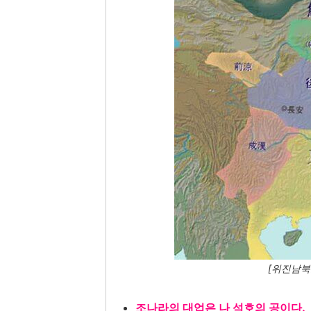
[위진남북
조나라의 대업은 나 석호의 공이다.