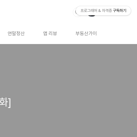
프로그래머 & 자격증
구독하기
연말정산
앱 리뷰
부동산가이드
자격증 
화]