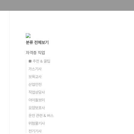
분류 전체보기
자격증 직업
■ 추천 & 꿀팁
가스기사
보육교사
산업안전
직업상담사
아이돌보미
요양보호사
운전 관련 & 버스
위험물기사
전기기사