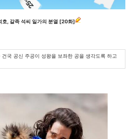
호, 갈족 석씨 일가의 분열 [20화]
 건국 공신 주공이 성왕을 보좌한 공을 생각도록 하고