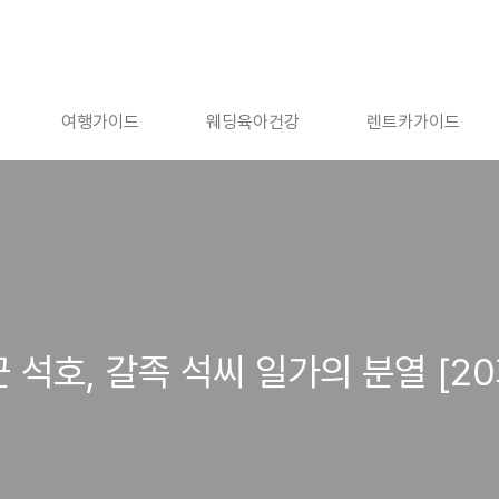
여행가이드
웨딩육아건강
렌트카가이드
 석호, 갈족 석씨 일가의 분열 [20