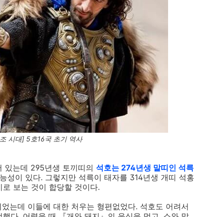
조 시대] 5호16국 초기 역사
어 있는데 295년생 토끼띠의
석호는 274년생 말띠인 석륵
가능성이 있다. 그렇지만 석륵이 태자를 314년생 개띠 석홍
기로 보는 것이 합당할 것이다.
되었는데 이들에 대한 처우는 형편없었다. 석호도 어려서
했다. 어렸을 때 『개와 돼지』의 음식을 먹고, 소와 말