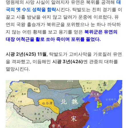
명원제의 사망 사실이 알려지자 유연은 북위를 공격해
대
국의 옛 수도 성락을 함락
시킨다. 탁발도는 친히 경기를 이
끌고 사흘 밤낮을 쉬지 않고 달려가 운중에 이르렀다. 유
연의 국왕 흘승개가 북위군을 포위했으나 눈 하나 까닥하
지 않는 어린 황제를 보고 용기를 얻은
북위군은 유연의
대장 어척근을 활로 쏘아 죽이며 포위를 풀었다.
시광 2년(425) 11월
, 탁발도가 고비사막을 가로질러 유연
을 격파했고, 이듬해인
시광 3년(426)
엔 관중의 대하를
멸망시킨다.