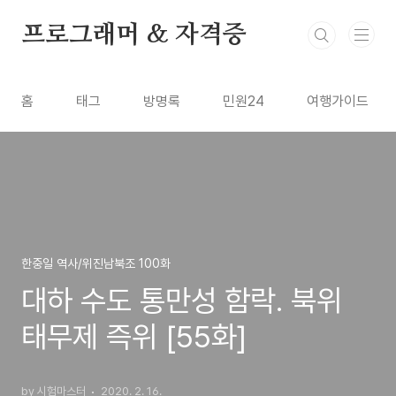
본문 바로가기
프로그래머 & 자격증
홈
태그
방명록
민원24
여행가이드
한중일 역사/위진남북조 100화
대하 수도 통만성 함락. 북위
태무제 즉위 [55화]
by 시험마스터
2020. 2. 16.