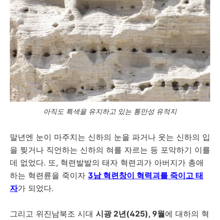
아직도 특색을 유지하고 있는 통만성 유적지
말년엔 눈이 마주치는 신하의 눈을 파거나 웃는 신하의 입
을 찢거나 직언하는 신하의 혀를 자르는 등 포악하기 이를
데 없었다. 또, 혁련발발의 태자 혁련괴가 아버지가 총애
하는 혁련륜을 죽이자
3남 혁련창이 혁력괴를 죽이고 태
자
가 되었다.
그리고 위진남북조 시대
시광 2년(425), 9월
에 대하의 혁