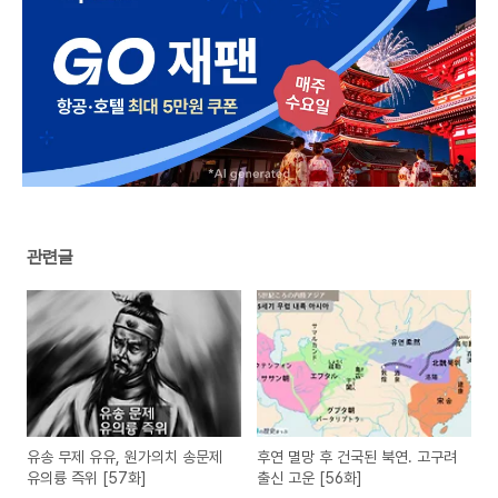
관련글
유송 무제 유유, 원가의치 송문제
후연 멸망 후 건국된 북연. 고구려
유의륭 즉위 [57화]
출신 고운 [56화]