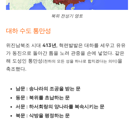
북위 전성기 영토
대하 수도 통만성
위진남북조 시대
413년
, 혁련발발은 대하를 세우고 유유
가 동진으로 돌아간 틈을 노려 관중을 손에 넣었다. 같은
해 도성인 통만성
을
(천하의 모든 성을 하나로 합치겠다는 의미)
축조했다.
남문 : 송나라의 조공을 받는 문
동문 : 북위를 초납하는 문
서문 : 하서회랑의 양나라를 복속시키는 문
북문 : 삭방을 평정하는 문