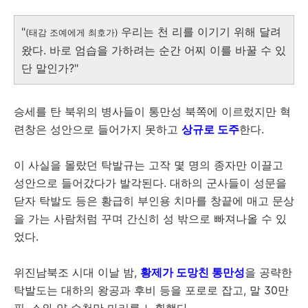
"
우리는 천 리를 이기기 위해 달려
(태감 조예에게 최호가)
왔다. 바로 엄습을 가하려는 순간 어찌 이를 바꿀 수 있
단 말인가?"
승세를 탄 북위의 병사들이 통만성 북쪽에 이르렀지만 혁
련창은 성안으로 들어가지 못하고
상규로 도주
한다.
이 사실을 몰랐던 탁발규는 고작 몇 명의 종자만 이끌고
성안으로 들어갔다가 발각된다. 대하의 군사들이 성문을
닫자 탁발도 등은 황급히 부인용 치마를 창끝에 매고 문상
을 가는 사람처럼 꾸며 간신히 성 밖으로 빠져나올 수 있
었다.
위진남북조 시대 이날 밤,
황제가 도망친 통만성
을 공략한
탁발도는 대하의 왕공과 후비 등을 포로로 잡고, 말 30만