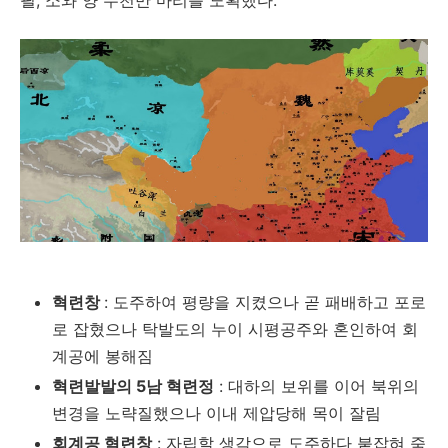
필, 소와 양 수천만 마리를 노획했다.
혁련창
: 도주하여 평량을 지켰으나 곧 패배하고 포로
로 잡혔으나 탁발도의 누이 시평공주와 혼인하여 회
계공에 봉해짐
혁련발발의 5남 혁련정
: 대하의 보위를 이어 북위의
변경을 노략질했으나 이내 제압당해 목이 잘림
회계공 혁련창
: 자립할 생각으로 도주하다 붙잡혀 죽