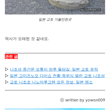
일본 교토 가볼만한곳
역사가 오래된 것 같네요.
관련 글
▷
니조성 중간문 모퉁이 망루 돌담길, 일본 교토 유적
▷
일본 고미즈노오 다이쇼 천황 즉위식 열린 교토 니조성
▷
교토 니조조 니노마루고텐 모든 정보, 일본 명소
ⓒ written by yowon009