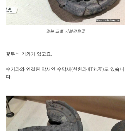
일본 교토 가볼만한곳
꽃무늬 기와가 있고요.
수키와와 연결된 막새인 수막새(헌환와 軒丸亙)도 있습니
다.