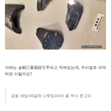
아래는 金銅三葉葵紋引手라고 적혀있는데, 우리말로 의역
하면 이럴까요?
금동 세잎(세갈래 나뭇잎파리) 꽃 무늬 문고리