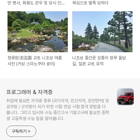
만 병사, 화용도 관우 및 당시 인
욕심으로 멸족 당하다
구
청류원淸流園 교토 니조성 여름
니조성 중간문 모퉁이 망루 돌담
사진 (거상 스미노쿠라 료이)
길, 일본 교토 유적
프로그래머 & 자격증
취업에 필요한 자격증 종류 (국가자격, 민간자격, 운전면허) 및
공무원 / 군무원이 되기 위한 시험 연금 시험 합격 방법을 다
룹니다. 그리고 입시와 수능 중간고사 기말고사에 필요한 중학
생 고등학생 수능 팁을 알아봅니다.
구독하기