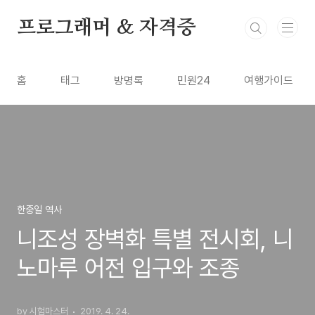
본문 바로가기
프로그래머 & 자격증
홈
태그
방명록
민원24
여행가이드
한중일 역사
니조성 장벽화 특별 전시회, 니
노마루 어전 입구와 조종
by 시험마스터
2019. 4. 24.