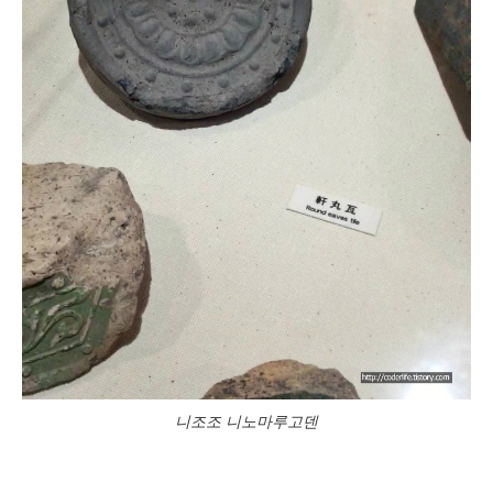
니조조 니노마루고덴