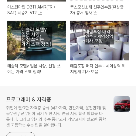
애스턴마틴 DB11 AMR(FR /
코스모신소재 신주인수권(유상증
8AT) 시승기 V12 上
자) 증서 행사 뜻
테슬라 모델y 일본 사양, 신경 쓰
태림포장 매각 인수 - 세아상역 제
이는 가격 스펙 정리!
지업계 기사 모음
프로그래머 & 자격증
취업에 필요한 자격증 종류 (국가자격, 민간자격, 운전면허) 및
공무원 / 군무원이 되기 위한 시험 연금 시험 합격 방법을 다
룹니다. 그리고 입시와 수능 중간고사 기말고사에 필요한 중학
생 고등학생 수능 팁을 알아봅니다.