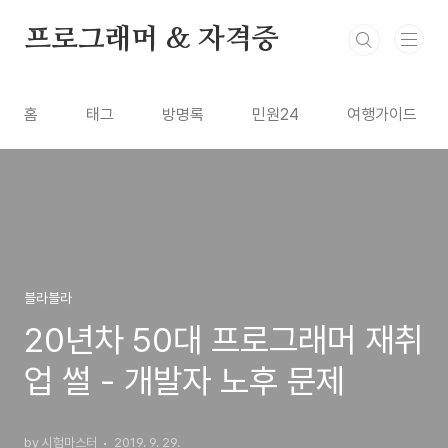
본문 바로가기
프로그래머 & 자격증
홈
태그
방명록
민원24
여행가이드
블라블라
20년차 50대 프로그래머 재취
업 썰 - 개발자 노후 문제
by 시험마스터
2019. 9. 29.