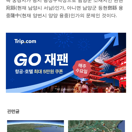
즉 궁경지가 당시 행정구역상으로 남양군 소재지인 완현
宛縣(현재 남양시 서남)인가, 아니면 남양군 등현鄧縣 융
중隆中(현재 양번시 양양 융중)인가의 문제인 것이다.
관련글