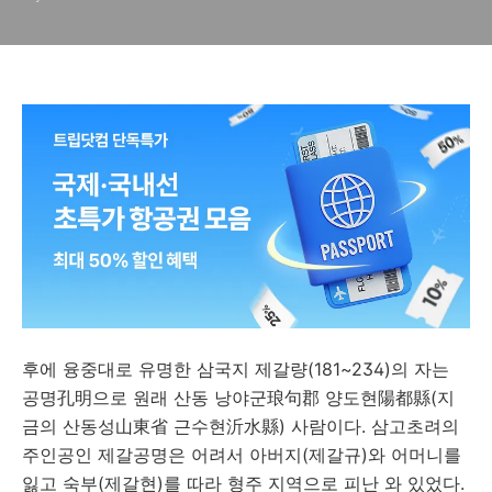
후에 융중대로 유명한 삼국지 제갈량(181~234)의 자는
공명孔明으로 원래 산동 낭야군琅句郡 양도현陽都縣(지
금의 산동성山東省 근수현沂水縣) 사람이다. 삼고초려의
주인공인 제갈공명은 어려서 아버지(제갈규)와 어머니를
잃고 숙부(제갈현)를 따라 형주 지역으로 피난 와 있었다.