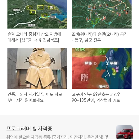
손권 오나라 중심지 삼오 지방에
조비(위나라)의 손권(오나라) 공격
대해서 [삼국지 -> 위진남북조]
- 동구, 남군 전투
안중근 의사 서거일 및 이토 히로
고구려 인구 69만호는 과장?
부미 저격 읽어보세요
90~135만명, 역산법과 영토
프로그래머 & 자격증
취업에 필요한 자격증 종류 (국가자격, 민간자격, 운전면허) 및