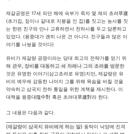
제갈공명은 17세 되던 해에 숙부가 죽자 몇 채의 초려草廬
(초가집, 짚이나 갈대로 지붕을 인 집)를 짓고는 농사를 짓
는 한편 친구와 만나 교류하면서 천하사를 두고 담론하고
있었다. (융중대가 괜히 나온 건 아니다. 친구들과 많은 이
야기를 나눴을 것이다)
유비가 제갈량 공명이라는 당대 최고의 전략가를 얻기 위
해
관우, 장비를 대동하고 세 차례나 그의 초려를 방문
한
것은 유명한 이야기(삼고초려로 유명)지만, 제갈량은 유
비의 예우에 감동한 나머지 그를 위해 목숨을 바칠 것을
약속하고 삼국지 천하 통일을 위한 계책을 제시한다. 이
대책을 융중대隆中對 혹은 초려대草廬對라 한다.
그 내용은 다음과 같다.
(제갈량이 삼국지 유비에게 하는 말)
동탁이 낙양에 진격