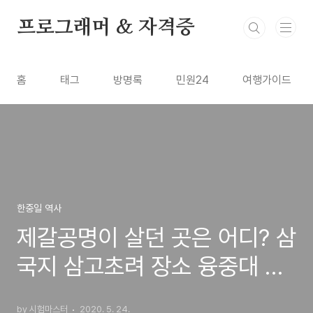
본문 바로가기
프로그래머 & 자격증
홈
태그
방명록
민원24
여행가이드
한중일 역사
제갈공명이 살던 곳은 어디? 삼
국지 삼고초려 장소 융중대 위
치
by 시험마스터
2020. 5. 24.