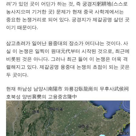
려'가 있던 곳이 어딘가 하는 것, 즉
궁경지躬耕地
(스스로
농사지으며 기거한 곳) 문제가 현재 중국 사학계에서는
중요한 논쟁거리로 되어 있다. 궁경지가 제갈공명 살던 곳
이기 때문이다.
삼고초려가 일어난 융
중대의 장소가 어디냐
는 것이다. 사
실 이 논쟁은 일찍이 원대元代부터 시작된 것으로, 최근에
비롯된 것은 아니다. 그러나 최근 들어 이 논쟁은 더욱 격
렬해지고 있다. 제갈공명 융중대 논쟁의 초점이 되는 곳은
두 곳이다.
현재 하남성 남양시南陽市 와룡강臥龍崗의 무후사武侯祠
호북성 양번襄樊의 고융중古隆中