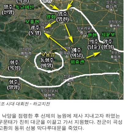
조 시대 대회전 - 하교지전
 낙양을 점령한 후 선제의 능원에 제사 지내고자 하였는
 우문태가 친히 대군을 이끌고 가서 지원했다. 전군이 곡성
, 고환의 동위 선봉 막다루대문을 죽였다.