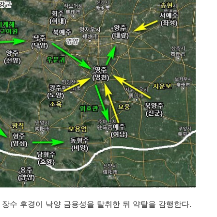
환의 장수 후경이 낙양 금용성을 탈취한 뒤 약탈을 감행한다.