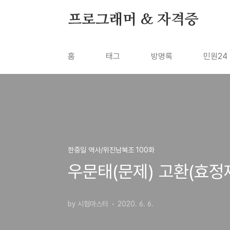
본문 바로가기
프로그래머 & 자격증
홈
태그
방명록
민원24
한중일 역사/위진남북조 100화
우문태(문제) 고환(효정제
by 시험마스터
2020. 6. 6.