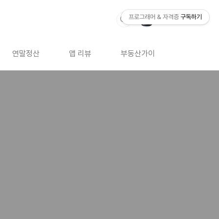
프로그래머 & 자격증
구독하기
연말정산
앱 리뷰
부동산가이드
자격증 