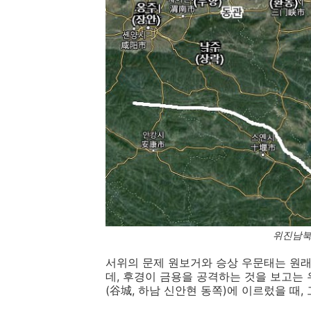
위진남북
서위의 문제 원보거와 승상 우문태는 원래
데, 후경이 금용을 공격하는 것을 보고는
(谷城, 하남 신안현 동쪽)에 이르렀을 때