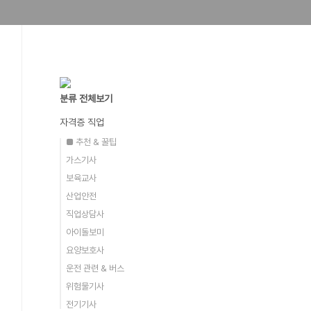
분류 전체보기
자격증 직업
■ 추천 & 꿀팁
가스기사
보육교사
산업안전
직업상담사
아이돌보미
요양보호사
운전 관련 & 버스
위험물기사
전기기사