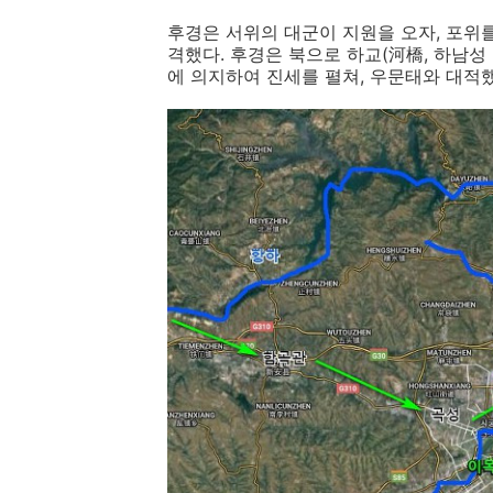
후경은 서위의 대군이 지원을 오자, 포위
격했다. 후경은 북으로 하교(河橋, 하남성 
에 의지하여 진세를 펼쳐, 우문태와 대적했