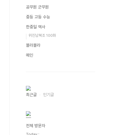
공무원 군무원
중등 고등 수능
한중일 역사
위진남북조 100화
블라블라
메인
최근글
인기글
전체 방문자
Today :