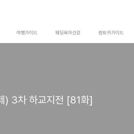
여행가이드
웨딩육아건강
렌트카가이드
) 3차 하교지전 [81화]