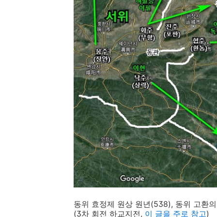
동위 효정제 원상 원년(538), 동위 고
(3차 회전 하교지전,
이 글을 주로 참고
)