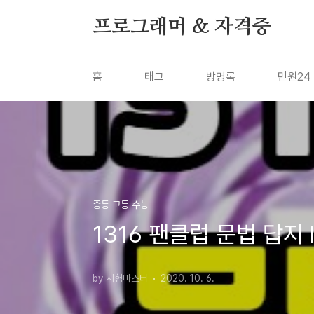
본문 바로가기
프로그래머 & 자격증
홈
태그
방명록
민원24
중등 고등 수능
1316 팬클럽 문법 답지 le
by 시험마스터
2020. 10. 6.