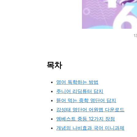
1
목차
영어 독학하는 방법
주니어 리딩튜터 답지
뜯어 먹는 중학 영단어 답지
강성태 영단어 어원맵 다운로드
엠베스트 중등 12가지 장점
개념의 나비효과 국어 미니과제