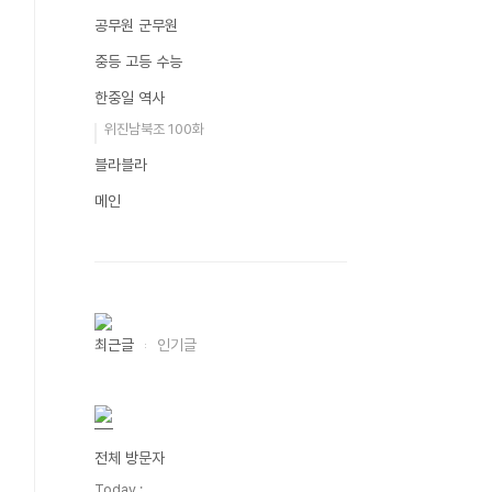
공무원 군무원
중등 고등 수능
한중일 역사
위진남북조 100화
블라블라
메인
최근글
인기글
전체 방문자
Today :