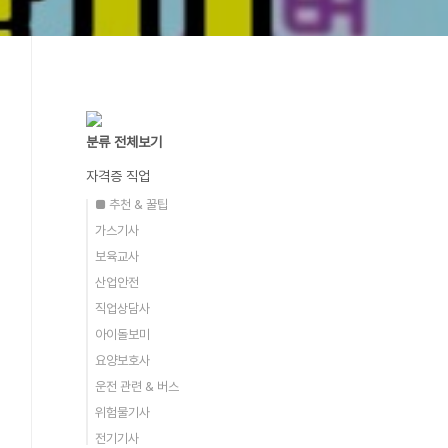
분류 전체보기
자격증 직업
■ 추천 & 꿀팁
가스기사
보육교사
산업안전
직업상담사
아이돌보미
요양보호사
운전 관련 & 버스
위험물기사
전기기사