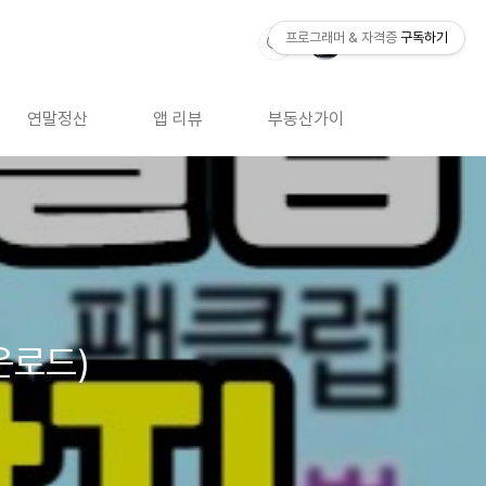
프로그래머 & 자격증
구독하기
연말정산
앱 리뷰
부동산가이드
자격증 
다운로드)