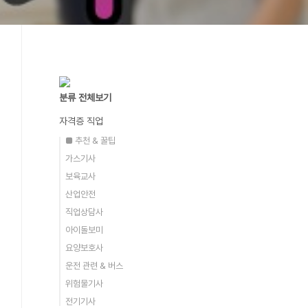
분류 전체보기
자격증 직업
■ 추천 & 꿀팁
가스기사
보육교사
산업안전
직업상담사
아이돌보미
요양보호사
운전 관련 & 버스
위험물기사
전기기사