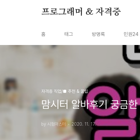
본문 바로가기
프로그래머 & 자격증
홈
태그
방명록
민원24
자격증 직업/■ 추천 & 꿀팁
맘시터 알바후기 궁금한 
by 시험마스터
2020. 11. 17.