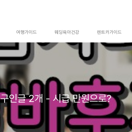
여행가이드
웨딩육아건강
렌트카가이드
구인글 2개 - 시급 만원으로?