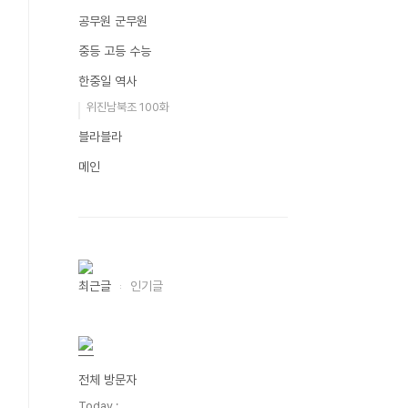
공무원 군무원
중등 고등 수능
한중일 역사
위진남북조 100화
블라블라
메인
최근글
인기글
전체 방문자
Today :