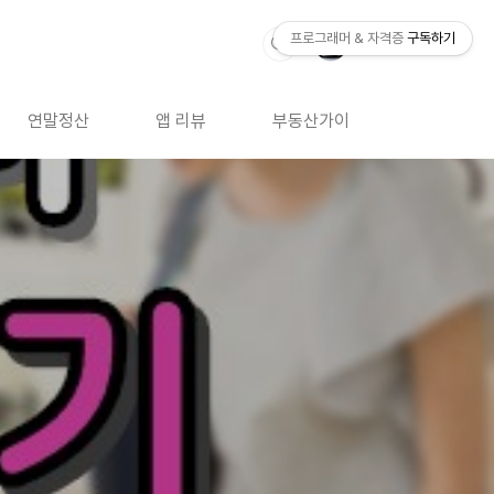
프로그래머 & 자격증
구독하기
연말정산
앱 리뷰
부동산가이드
자격증 