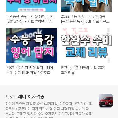
수력충전 고등 수학 (상) (하) 답지
2022 수능 기출 국어 답지 3종
[2015개정] - 기초 약하면 필수
[문법 문학 독서] pdf 무료 다운
로드
2021 수능특강 영어 답지 - 영어,
한완수, 수학 영역의 비밀 2021
독해, 듣기 PDF 파일 다운로드
교재 리뷰
프로그래머 & 자격증
취업에 필요한 자격증 종류 (국가자격, 민간자격, 운전면허) 및
공무원 / 군무원이 되기 위한 시험 연금 시험 합격 방법을 다
룹니다. 그리고 입시와 수능 중간고사 기말고사에 필요한 중학