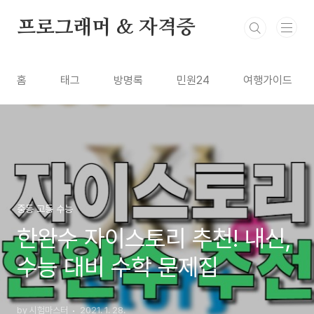
본문 바로가기
프로그래머 & 자격증
홈
태그
방명록
민원24
여행가이드
중등 고등 수능
한완수 자이스토리 추천! 내신,
수능 대비 수학 문제집
by 시험마스터
2021. 1. 28.