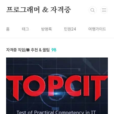
본문 바로가기
프로그래머 & 자격증
홈
태그
방명록
민원24
여행가이드
자격증 직업/■ 추천 & 꿀팁
98