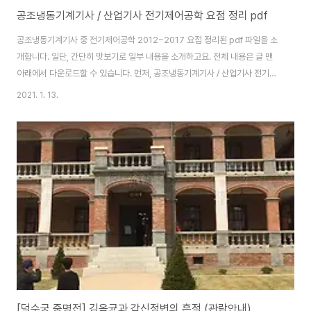
공조냉동기계기사 / 산업기사 전기제어공학 요점 정리 pdf
공조냉동기계기사 중 전기제어공학 2012~2017 요점 정리된 pdf 파일을 소
개합니다. 일단, 간단히 맛보기로 일부 내용을 소개하고요. 전체 내용은 글 맨
아래에서 다운로드할 수 있습니다. 먼저, 공조냉동기계기사 / 산업기사 전기제
어공학 요점 정리 맛보기 시작합니다. * 전동기 1. 동기전동기 1) 정속도 전동기
2021. 1. 13.
이다 2) 저속도에서 효율 좋다 3) 난조가 일어나기 쉽다 4) 기동장치가 필요하
다 * 물리적인 제량이 전기적인 신호로 처리되는 변환 장치의 정적 특성 1. 정
밀도 2. 분해능 3. 반복성 * 시정수 1. 어떤 회로, 어떤 물체, 혹은 어떤 제어대
상이 외부로부터의 입력에 얼마나 빠르게, 느리게 반응할 수 있는지를 나타내
는 지표 2. 시정수는 크면 클수록 과도현상은 오래 지속된다. * [추치제어]..
[덕수궁 중명전] 김옥균과 갑신정변의 흔적 (관람안내)