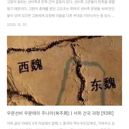
고환의 동위는 선비족과 한족 간의 갈등이 컸다. 선비족 고관들이 한족을 경멸
했기 때문이다. 고환의 총애를 받던 고오조는 휘하의 선비족 장병들 속에 한인
들이 섞여 있으면 고환에게 요청해 이들을 다른 부대로 이전시키는 등 당시 선
비족 대장들의 상황을 대변하는 일화를 몇 가지 남겼다. 한번은 황하를 정비하
2020. 12. 31.
는 과정에서 여러 명이 물에 빠져 죽자, "한 푼의 가치도 없는 한인들은 죽게 놓
아두어라!" 라는 말을 했다. 고환도 이를 타개하려 시도는 했지만, 동위가 멸망
하는 순간까지도 이는 해결되지 않았다. "한인은 너희 노복이다. 남자는 너희를
위해 경작하고, 여자는 너희를 위해 옷을 만든다. 곡식과 비단을 세금으로 내 너
희를 따뜻하게 먹이고 있다. 왜 그들을 업신여기는 것인가?" "선비족은 너희가
고용한 용병이다...
우문선비 우문태의 주나라(북주周) | 서위 건국 과정 [93화]
이하 글은 아래의 3개 자료에서 발췌. 1. 중국의 역사 위진남북조, 가와카쓰 요