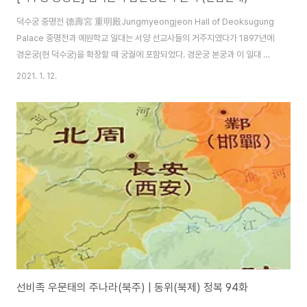
덕수궁 중명전 德壽宮 重明殿Jungmyeongjeon Hall of Deoksugung
Palace 중명전과 예원학교 일대는 서양 선교사들의 거주지였다가 1897년에
경운궁(현 덕수궁)을 확장할 때 궁궐에 포함되었다. 경운궁 본궁과 이 일대 사
이에 이미 미국 공사관이 자리를 잡고 있어서 별궁처럼 사용되었다. 중명전은
2021. 1. 12.
황실 도서관으로 1899년에 지어졌다. 처음에는 1층의 서양식 건물이었으나,
1901년 화재 이후 지금과 같은 2층 건물로 재건되었다. 중명전 외에도 환벽정,
만희당을 비롯한 10여 채의 전각들이 있었으나, 1920년대 이후 중명전 이외
의 건물은 없어졌다. 중명전은 고종이 1904년 경운궁 화재 이후 1907년 강제
퇴위 될 때까지 머물렀던 곳으로, 1905년 을사늑약을 체결한 비운의 장소이
기..
선비족 우문태의 주나라(북주) | 동위(북제) 정복 94화