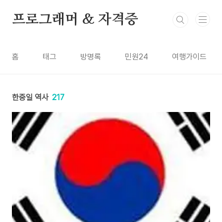
본문 바로가기
프로그래머 & 자격증
홈
태그
방명록
민원24
여행가이드
한중일 역사
217