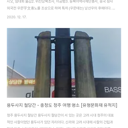
시오, 임대회 옮김2. 위진남북조사, 이공범3. 동북아역사재단총서, 중국 정사
외국전 우문宇文흉노를 조상으로 하며 특히 (우문태는) 남선우의 후예이다. 본
래 음산陰山 지역에 거주하였다가 1세기경 요동 일대로 이주하면서 점차 선비
2020. 12. 17.
화 되었고, 마침내 우문선비라 불리게 되었다. 이후 서위를 건설하는데 중추적
인 역할을 하였고 북주의 지배집단을 형성하였다. 위진남북조 3세기 후반에 이
주한 이들은 유목을 주업으로 하고 수렵, 농경, 약탈을 부업으로 삼아 생활을 영
위하고 있던 종족과 혼합하여 거주하게 되었는데, 구심력이 있는 정치체제를
갖춘 우문 집단은 이미 이 지역에 거주하고 있던 토착 종종인 선비족을 지배하
게 된다. 이것이 이른바 정..
용두사지 철당간 - 충청도 청주 여행 명소 [유형문화재 유적지]
청주 용두사지 철당간 용두사지 철당간이 서 있는 곳은 고려 시대 청주의 대표
적인 사찰이었던 용두사가 있던 자리이다. 신라와 고려 시대에 사찰의 건립과