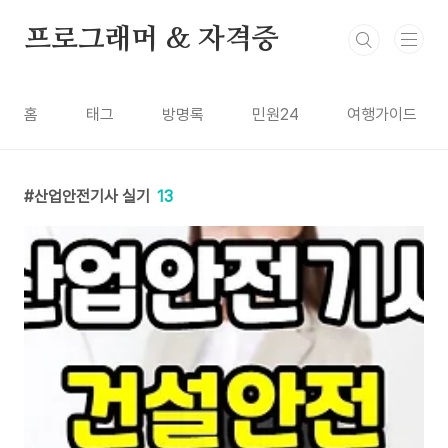
본문 바로가기
프로그래머 & 자격증
홈
태그
방명록
민원24
여행가이드
산업안전기사 실기
13