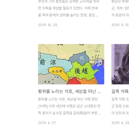
부견과 그의 참모들은 강력한 군사력을 보유
환온은 파촉
한 저족을 제압할 필요가 있었다. 저족 번세
군, 개부, 
를 죽여 황제의 권위를 높이는 한편, 중앙 정
자 환온의 
부의 군사력 확충을 위한 일화로 보는 것이
장악하던 회
2019. 10. 25.
2019. 9. 13
합리적이다. 이외에도 제후왕들의 작위를 공
위해 양주자
公으로 낮췄다. 그러나 백성에겐 따뜻했던 부
사에 참여시
견은 중농억상 정책으로 세금과 요역을 크게
환온의 지지
감면하고 태학의 학생들을 격려했다. 호한분
일은 이후 벌
치에서 호한융합으로 가는 시발점이었다. 이
모두에 좋지 
는 큰 반발에 부딪혀 흉노 좌우현왕과 부생의
의 강족 불
형제인 부류, 부쌍, 부유 등이 반란을 일으킨
미친다. 동진
다. 부견은 이를 빠르게 제압하고 국외로 시
선 북벌하기
야를 돌린다. 동진 환온의 북벌 당시 전연은
병사하며 석씨
황위를 노리는 석호, 세상을 떠난 석륵 장빈과 후조 황제 [19화]
전진에게 땅을 떼어주는 조건으로 구원을 청
온이 북벌의
했었다. 호뢰 이서의 땅, 그 땅을 받지 못한 상
을 위시한 동
황위를 노리는 석호, 세상을 떠난 석륵 장빈
갈족 석륵 조
태였다. 부견은 악덕 채무자에게 원금과 이자
세우는 게 탐
[19화] 이후 대인배 석륵은 금군 소대장인 한
군 등장 [1
를 꼭 받아내려 했다...
의 부친인 저
족 풍저가 실수로 갈족을 갈호羯胡라 부른
의 모친과 
것에 대해 익숙지 않으니 그럴 수도 있다며
이곳저곳으로
2019. 4. 27.
2019. 4. 25
넘어갔고, 참군 번원이 몇 년 전 갈족에게 도
찌어찌 그리