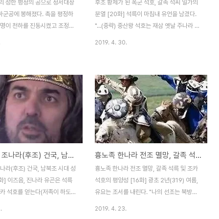
의 성한 평정의 공으로 정서대장
후조 황제가 된 폭군 석호, 갈족 석씨 일가의
임하군공에 봉해졌다. 촉을 평정하
분열 [20화] 석륵이 마침내 유언을 남겼다.
위명이 천하를 진동시켰고 조정을
"...(중략) 중산왕 석호는 재삼 옛날 주나라 건
계왕 사마욱은 환온을 견제하기
국 공신 주공이 성왕을 보좌한 공을 생각도록
.
2019. 4. 30.
사 은호를 심복으로 삼아 조정 대
하고 이를 구실로 삼지 말아야 한다." 그러나,
킨다. 이런 조치로 동진 조정은
그 유언은 지켜지지 않았다. 석호는 석륵의
파와 반대파로 갈리게 된다. 이런
아들, 또는 조카로 기록되어 있는데 295년생
어질 환온과 은호의 북벌, 양쪽
토끼띠의 석호는 274년생 말띠인 석륵과 21
않은 영향을 미친다. 특히 은호
세 차이가 나기에 아들, 조카 모두 가능성이
신은 동진 북벌 군대에 악영향을
있다. 그렇지만 석륵이 태자를 314년생 개띠
 목제 영화 5년(349), 동진으로
석홍으로 삼은 것으로 보아 아들은 조카의 오
 좋은 시기였다. 후조의 석호가
기로 보는 것이 합당할 것이다. 서진 말기, 오
 종친 간 내분이 일어나자, 환
랑캐들이 노비처럼 매매가 되었는데 이들에
갈족 석륵 조나라(후조) 건국, 남북조 시대 성군 등장 [18화]
흉노족 한나라 전조 멸망, 갈족 석륵 및 조카 석호의 평양성 [16화]
 상주문을 올렸다. 그러나 사마욱
대한 처우는 형편없었다. 석호도 어려서부터
진 조정은 환온이 더 많은 공을
호족 노비로 하북과 회하 일대를 전전했다.
나라(후조) 건국, 남북조 시대 성
흉노족 한나라 전조 멸망, 갈족 석륵 및 조카
탁지 않았다. 환온 대신 저태후
어렸을 때 『개와 돼지』의 음식을 ..
8화] 이즈음, 진나라 유곤은 석륵
석호의 평양성 [16화] 광초 2년(319) 여름,
부에..
조카 석호를 얻는다(저족이 하도
유요는 조서를 내린다. "나의 선조는 북방에
 분산되어 살다 보니 이 둘이 어
서 일어났다. 광문제(유연)가 한나라 종묘를
.
2019. 4. 23.
하여 유곤의 손아귀에 붙잡힌 것
세워 백성의 뜻을 좇았다. 지금 의당 국호를