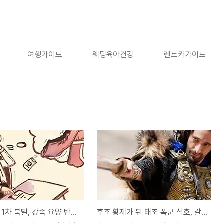
여행가이드
웨딩육아건강
렌트카가이드
동진 환온 1차 북벌, 강족 요양 반격으로 장안 왕맹을 잃다 [35화]
후조 황제가 된 태조 폭군 석호, 갈족 석씨 일가의 분열 [20화]