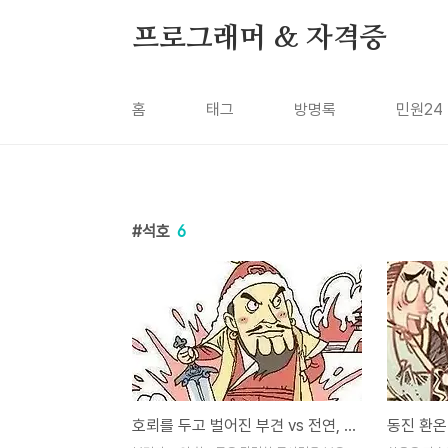
본문 바로가기
프로그래머 & 자격증
홈
태그
방명록
민원24
석호
6
호뢰를 두고 벌어진 부견 vs 전연, 모용선비 모용수 [40화]