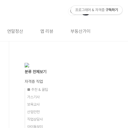
프로그래머 & 자격증
구독하기
연말정산
앱 리뷰
부동산가이드
자격증 
분류 전체보기
자격증 직업
■ 추천 & 꿀팁
가스기사
보육교사
산업안전
직업상담사
아이돌보미