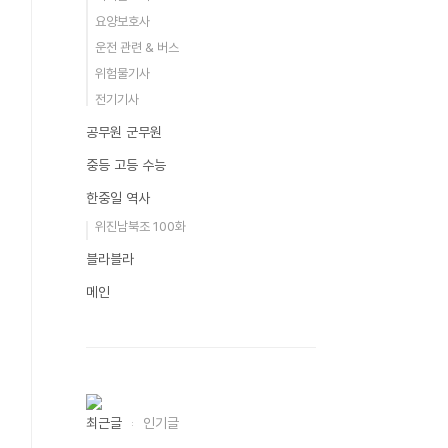
요양보호사
운전 관련 & 버스
위험물기사
전기기사
공무원 군무원
중등 고등 수능
한중일 역사
위진남북조 100화
블라블라
메인
최근글
인기글