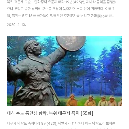
북위 효문제 모순 - 한화정책 효문제 태화 19년(495)엔 제나라 공격을 감행했
으나 무덥고 습한 날씨에 군수품 조달이 늦어지면 소득 없이 귀환한다. 이해 7
월, 북위는 5호 16국 국가들이 행해오던 호한분치를 버리고 한화漢化를 공식
적으로 천명한다. 물물교환 방식을 버리고 태화오수전을 주조해 화폐 개혁을
2020. 4. 10.
시도했고, 낙양에 국자감, 태학, 사문소학을 두었다. "오늘 짐(효문제 탁발굉)은
선비어를 포함한 모든 북방어를 금지하고 한어로 통일해 쓰기로 했다. 30세 이
상의 관원은 이미 오랜 습관이 된 까닭에 서서히 바꾸는 것을 윤허하나 조정에
서 오랫동안 봉직한 30세 이하의 관원은 선비어로 말하는 것을 금한다. 이를
어길 경우 곧바로 강등과 면직 조처를 취할 것이다." 북위 태화 20년(496), 탁
발씨를 원씨..
대하 수도 통만성 함락. 북위 태무제 즉위 [55화]
태무제 탁발도 즉위태상 8년(423), 탁발사가 병사하니 아들 탁발도가 보위를