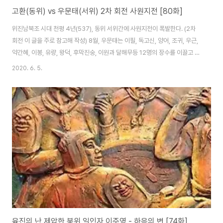
고환(동위) vs 우문태(서위) 2차 회전 사원지전 [80화]
위진남북조 시대 천평 4년(537), 동위 서위간에 사원지전이 폭발한다. (2차
회전 이 글을 주로 참고해 작성) 8월, 우문태는 이필, 독고신, 양어, 조귀, 우근,
약간혜, 이봉, 유량, 왕덕, 후막진숭, 이원과 달해무등 12명의 장수를 이끌고 동
위로 진격한다. 병력이 동관에 이르렀을 때, 우문태는 병사들 앞에서 맹세하며
2020. 6. 5.
말한다. "이번 출병은 하늘의 뜻을 받들어 폭란한 자를 주살하기 위한 것이다.
모두 여러 병사에게 달려 있다. 무기와 전마를 잘 정돈하여, 혈전에 대비하라.
재물을 탐하거나 적을 경시하거나, 흉포하게 행동하는 것은 허락하지 않는다.
명령을 따르는 자에게는 상을 내리고, 명령을 어기는 자는 죽일 것이다!" 바로
우근을 동정선봉으로 삼아, 그날로 반두(盤豆, 지금의 허남성 양평의 서북)..
육진의 난 제압한 북위 일인자 이주영 - 하음의 변 [74화]