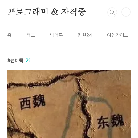
본문 바로가기
프로그래머 & 자격증
홈
태그
방명록
민원24
여행가이드
선비족
21