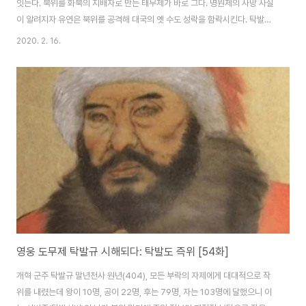
잇는다. 북위를 화북의 지배자로 만든 태무제가 바로 그다. 명원제의 사망 사실
이 알려지자 유연은 북위를 공격해 대국의 옛 수도 성락을 함락시킨다. 탁발도
는 친히 경기를 이끌고 사흘 밤낮을 쉬지 않고 달려가 운중에 이르렀다. 유연의
2020. 2. 16.
국왕 흘승개가 북위군을 포위했으나 눈 하나 까닥하지 않는 어린 황제를 보고
용기를 얻은 북위군은 유연의 대장 어척근을 활로 쏘아 죽이며 포위를 풀었다.
시광 2년(425) 11월, 탁발도가 고비사막을 가로질러 유연을 격파했고, 이듬해
인 시광 3년(426)엔 관중의 대하를 멸망시킨다. 대하 수도 통만성위진남북조
시대 413년, 혁련발발은 대하를 세우고 유유가 동진으로 돌아간 틈을 노려 관
중을 손에 넣었..
영웅 도무제 탁발규 시해되다: 탁발도 즉위 [54화]
개혁 군주 탁발규 말년천사 원년(404), 모든 부락의 자제에게 대대적으로 작
위를 내렸는데 왕이 10명, 공이 22명, 후는 79명, 자는 103명에 달했으니 이