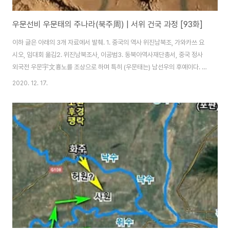
우문선비 우문태의 주나라(북주周) | 서위 건국 과정 [93화]
이하 글은 아래의 3개 자료에서 발췌. 1. 중국의 역사 위진남북조, 가와카쓰 요
시오, 임대회 옮김2. 위진남북조사, 이공범3. 동북아역사재단총서, 중국 정사
외국전 우문宇文흉노를 조상으로 하며 특히 (우문태는) 남선우의 후예이다. 본
래 음산陰山 지역에 거주하였다가 1세기경 요동 일대로 이주하면서 점차 선비
2020. 12. 17.
화 되었고, 마침내 우문선비라 불리게 되었다. 이후 서위를 건설하는데 중추적
인 역할을 하였고 북주의 지배집단을 형성하였다. 위진남북조 3세기 후반에 이
주한 이들은 유목을 주업으로 하고 수렵, 농경, 약탈을 부업으로 삼아 생활을 영
위하고 있던 종족과 혼합하여 거주하게 되었는데, 구심력이 있는 정치체제를
갖춘 우문 집단은 이미 이 지역에 거주하고 있던 토착 종종인 선비족을 지배하
게 된다. 이것이 이른바 정..