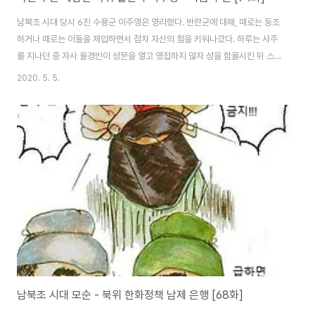
남북조 시대 당시 6진 수용군 이주영은 영리했다. 반란군에 대해, 때로는 동조
하거나 때로는 이들을 제압하면서 점차 자신의 힘을 키워나갔다. 하루는 사주
를 지나던 중 자사 울경빈이 성문을 열고 영접하지 않자 성을 함몰시킨 뒤 스스
로 자사를 배치했다. 북위 조정은 별다른 조처를 하지 않았는데, 못했다는 것이
2020. 5. 5.
더 정확한 표현이다. 영태후 제압한 이주영시간이 지날수록 북위 곳곳에서 반
란이 심화하였다. 흉포한 영태후가 북위를 망치고 있던 것이었다. 수용군의 이
주영은 틈을 타 세를 확장하기 위해 반군 진압에 나서겠다 여러 차례 요청했으
나 매번 거절당했다. 이주영의 세력이 부담스러웠던 영태후는 군 내부의 분열
을 일으키기 위해 이주영 휘하의 군신에게 녹봉을 내리려 했으나 이주영은 이
를 간파하고 큰 원한을 품게 되었다...
남북조 시대 모순 - 북위 한화정책 남제 은행 [68화]