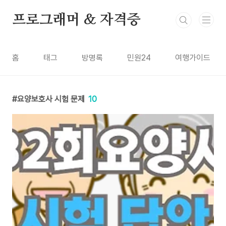
본문 바로가기
프로그래머 & 자격증
홈
태그
방명록
민원24
여행가이드
요양보호사 시험 문제
10