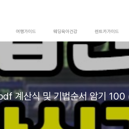
여행가이드
웨딩육아건강
렌트카가이드
f 계산식 및 기법순서 암기 100 