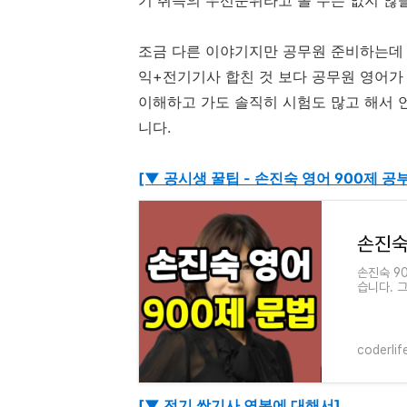
기 취득의 우선순위라고 볼 수는 없지 않
조금 다른 이야기지만 공무원 준비하는데 
익+전기기사 합친 것 보다 공무원 영어가
이해하고 가도 솔직히 시험도 많고 해서
니다.
[▼ 공시생 꿀팁 - 손진숙 영어 900제 공부
손진숙 9
습니다. 
숙 선생님
coderlif
[▼ 전기 쌍기사 연봉에 대해서]