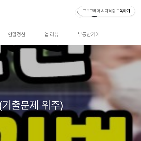
프로그래머 & 자격증
구독하기
연말정산
앱 리뷰
부동산가이드
자격증 
(기출문제 위주)