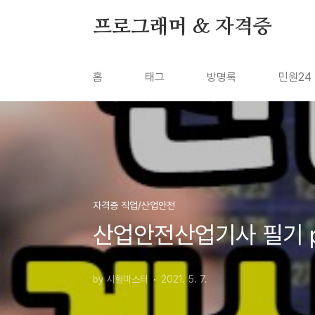
본문 바로가기
프로그래머 & 자격증
홈
태그
방명록
민원24
자격증 직업/산업안전
산업안전산업기사 필기 pd
by 시험마스터
2021. 5. 7.