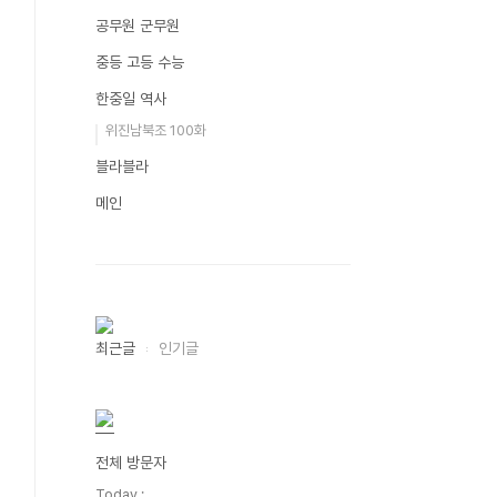
공무원 군무원
중등 고등 수능
한중일 역사
위진남북조 100화
블라블라
메인
최근글
인기글
전체 방문자
Today :