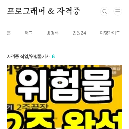
본문 바로가기
프로그래머 & 자격증
홈
태그
방명록
민원24
여행가이드
자격증 직업/위험물기사
8