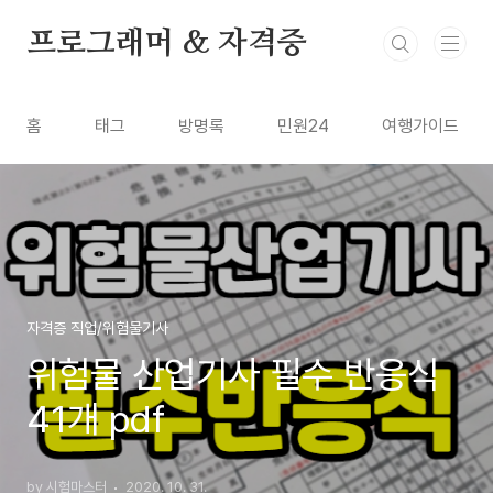
본문 바로가기
프로그래머 & 자격증
홈
태그
방명록
민원24
여행가이드
자격증 직업/위험물기사
위험물 산업기사 필수 반응식
41개 pdf
by 시험마스터
2020. 10. 31.