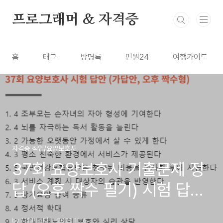
본문 바로가기
프로그래머 & 자격증
홈
태그
방명록
민원24
여행가이드
자격증 직업/요양보호사
37회 요양보호사 기출문제 정
답 (오후 짝수 필기) 시험 답안
pdf
by 시험마스터
2021. 11. 6.