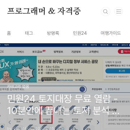
본문 바로가기
프로그래머 & 자격증
홈
태그
방명록
민원24
여행가이드
카테고리 없음
민원24 토지대장 무료 열람 -
10분안에 끝내는 토지 분석 방
법 2단계
by 시험마스터
2023. 10. 15.