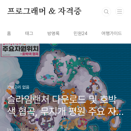
본문 바로가기
프로그래머 & 자격증
홈
태그
방명록
민원24
여행가이드
카테고리 없음
슬라임랜처 다운로드 및 호박
색 협곡, 무지개 평원 주요 자
원 위치(광휘의 원석 등)
by 시험마스터
2023. 11. 12.