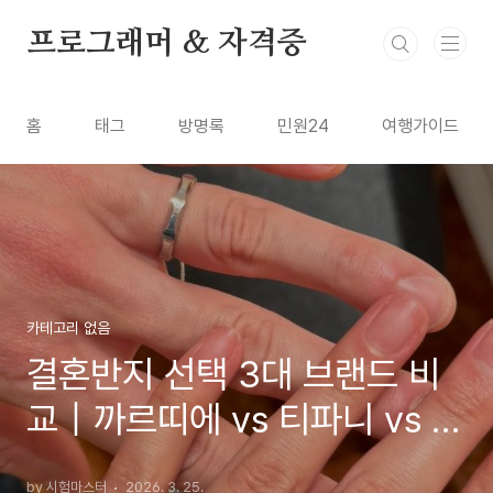
본문 바로가기
프로그래머 & 자격증
홈
태그
방명록
민원24
여행가이드
카테고리 없음
결혼반지 선택 3대 브랜드 비
교｜까르띠에 vs 티파니 vs 쇼
메
by 시험마스터
2026. 3. 25.