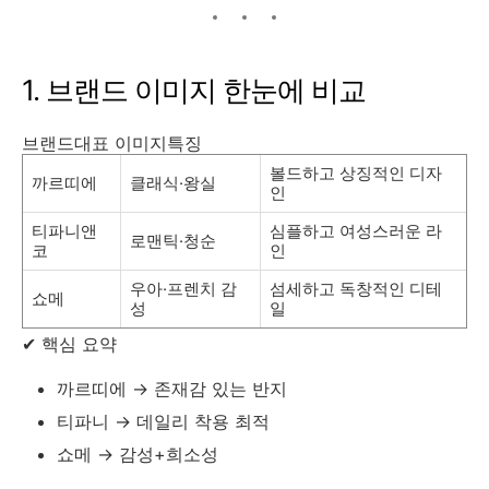
1. 브랜드 이미지 한눈에 비교
브랜드대표 이미지특징
볼드하고 상징적인 디자
까르띠에
클래식·왕실
인
티파니앤
심플하고 여성스러운 라
로맨틱·청순
코
인
우아·프렌치 감
섬세하고 독창적인 디테
쇼메
성
일
✔ 핵심 요약
까르띠에 → 존재감 있는 반지
티파니 → 데일리 착용 최적
쇼메 → 감성+희소성