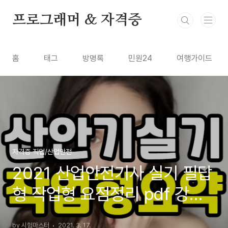
본문 바로가기
프로그래머 & 자격증
홈
태그
방명록
민원24
여행가이드
자격증 직업/산업안전
2021 산업안전기사 실기 필답
형 작업형 요점정리 pdf 강의
요약
by 시험마스터
2021. 3. 17.