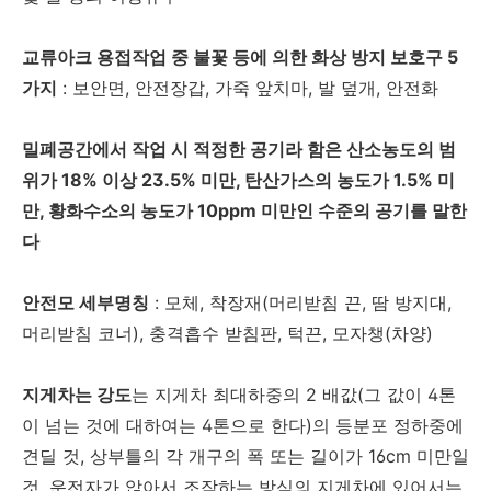
교류아크 용접작업 중 불꽃 등에 의한 화상 방지 보호구 5
가지
: 보안면, 안전장갑, 가죽 앞치마, 발 덮개, 안전화
밀폐공간에서 작업 시 적정한 공기라 함은 산소농도의 범
위가 18% 이상 23.5% 미만, 탄산가스의 농도가 1.5% 미
만, 황화수소의 농도가 10ppm 미만인 수준의 공기를 말한
다
안전모 세부명칭
: 모체, 착장재(머리받침 끈, 땀 방지대,
머리받침 코너), 충격흡수 받침판, 턱끈, 모자챙(차양)
지게차는 강도
는 지게차 최대하중의 2 배값(그 값이 4톤
이 넘는 것에 대하여는 4톤으로 한다)의 등분포 정하중에
견딜 것, 상부틀의 각 개구의 폭 또는 길이가 16cm 미만일
것, 운전자가 앉아서 조작하는 방식의 지게차에 있어서는