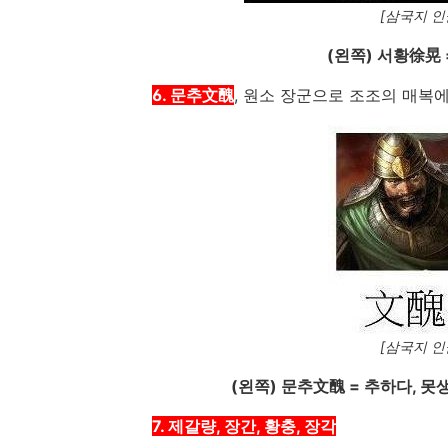
[삼국지 인
(왼쪽) 서황徐晃 
6. 문추文醜
, 원소 장군으로 조조의 매복
[삼국지 인
(왼쪽) 문추文醜 = 추하다, 못
7. 제갈량, 장간, 황충, 장각