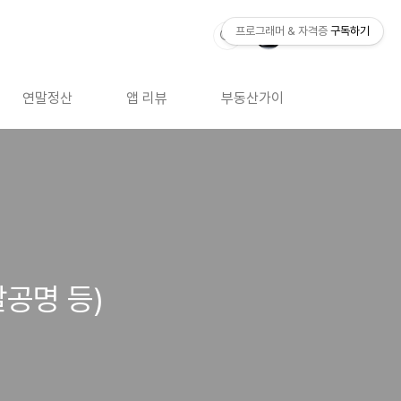
프로그래머 & 자격증
구독하기
연말정산
앱 리뷰
부동산가이드
자격증 
갈공명 등)