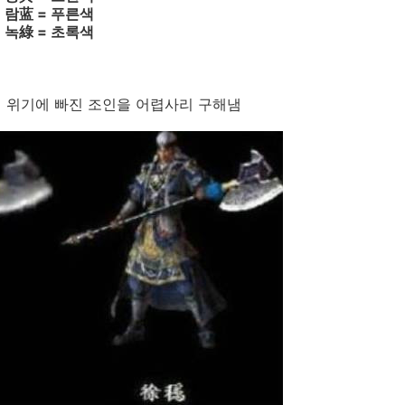
람蓝 = 푸른색
녹綠 = 초록색
서 위기에 빠진 조인을 어렵사리 구해냄