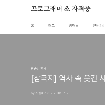
본문 바로가기
프로그래머 & 자격증
홈
태그
방명록
민원24
한중일 역사
[삼국지] 역사 속 웃긴 사
by 시험마스터
2018. 7. 21.