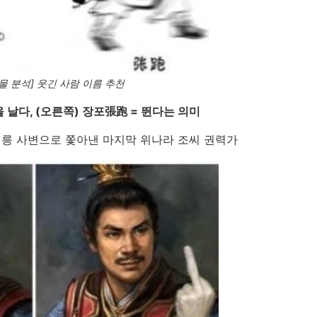
물 분석] 웃긴 사람 이름 추천
을 날다, (오른쪽) 장포張跑 = 뛴다는 의미
평릉 사변으로 쫓아낸 마지막 위나라 조씨 권력가