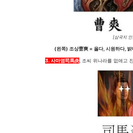
[삼국지 인
(왼쪽) 조상曹爽 = 옳다, 시원하다, 
3. 사마염司馬炎
, 조씨 위나라를 없애고 