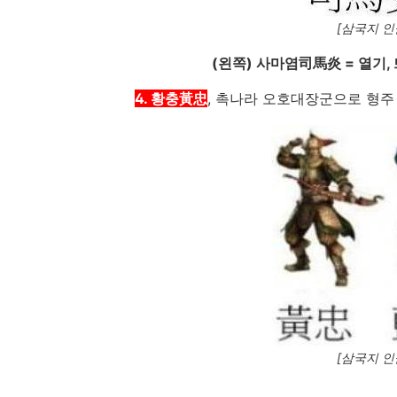
[삼국지 인
(왼쪽) 사마염司馬炎 = 열기,
4. 황충黃忠
, 촉나라 오호대장군으로 형주
[삼국지 인