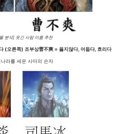
물 분석] 웃긴 사람 이름 추천
밝다 (오른쪽) 조부상曹不爽 = 옳지않다, 어둡다, 흐리다
진나라를 세운 사마의 손자