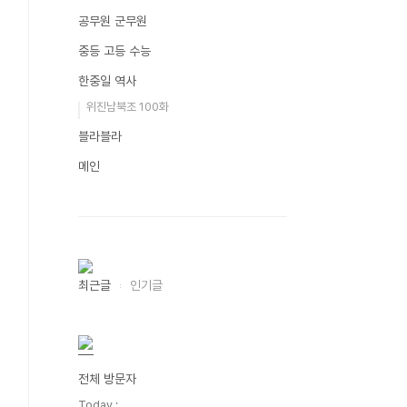
공무원 군무원
중등 고등 수능
한중일 역사
위진남북조 100화
블라블라
메인
최근글
인기글
전체 방문자
Today :