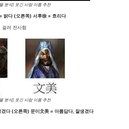
물 분석] 웃긴 사람 이름 추천
= 밝다 (오른쪽) 서후徐 = 흐리다
에 걸려 전사함
물 분석] 웃긴 사람 이름 추천
생겼다 (오른쪽) 문미文美 = 아름답다, 잘생겼다