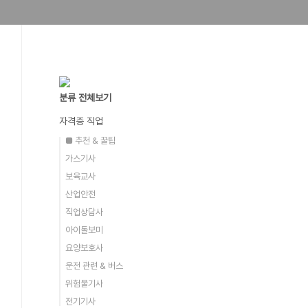
분류 전체보기
자격증 직업
■ 추천 & 꿀팁
가스기사
보육교사
산업안전
직업상담사
아이돌보미
요양보호사
운전 관련 & 버스
위험물기사
전기기사