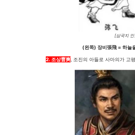
[삼국지 인
(왼쪽) 장비張飛 = 하늘
2. 조상曹爽
, 조진의 아들로 사마의가 고