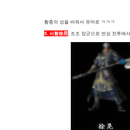
황충의 성을 바꿔서 유머로 ㅋㅋㅋ
5. 서황徐晃
, 조조 장군으로 번성 전투에