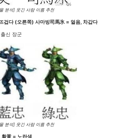
물 분석] 웃긴 사람 이름 추천
 뜨겁다 (오른쪽) 사마빙司馬氷 = 얼음, 차갑다
 출신 장군
물 분석] 웃긴 사람 이름 추천
황黃 = 노란색