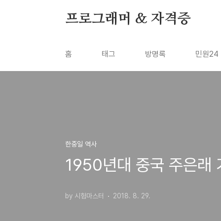
본문 바로가기
프로그래머 & 자격증
홈
태그
방명록
민원24
한중일 역사
1950년대 중국 주은래 
by 시험마스터
2018. 8. 29.