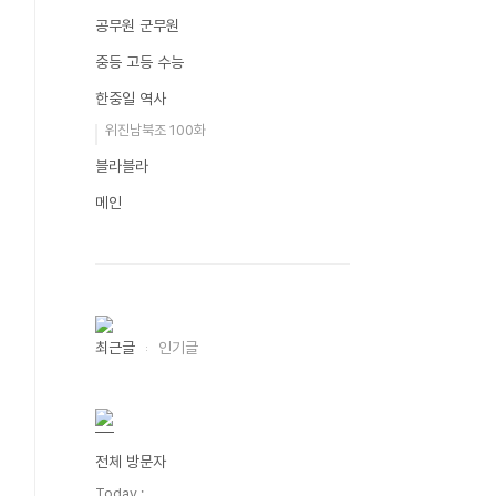
공무원 군무원
중등 고등 수능
한중일 역사
위진남북조 100화
블라블라
메인
최근글
인기글
전체 방문자
Today :