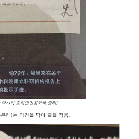
당 역사와 중화인민공화국 총리]
주은래)는 의견을 담아 글을 적음.