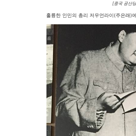
[중국 공산
훌륭한 인민의 총리 저우언라이(주은래)에