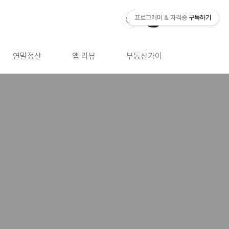
프로그래머 & 자격증
구독하기
연말정산
앱 리뷰
부동산가이드
자격증 