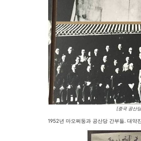
[중국 공산
1952년 마오쩌둥과 공산당 간부들. 대약진