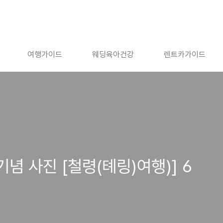
여행가이드
웨딩육아건강
렌트카가이드
기념 사진 [철령(톄링)여행)] 6