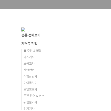
분류 전체보기
자격증 직업
■ 추천 & 꿀팁
가스기사
보육교사
산업안전
직업상담사
아이돌보미
요양보호사
운전 관련 & 버스
위험물기사
전기기사