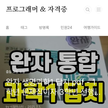
본문 바로가기
프로그래머 & 자격증
홈
태그
방명록
민원24
여행가이드
중등 고등 수능
완자 생명과학1 답지 pdf - 1
학년 문제집이자 3학년 선행
교재
by 시험마스터
2021. 7. 1.