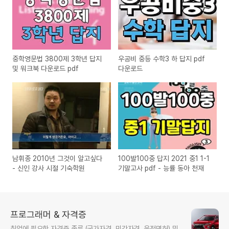
중학영문법 3800제 3학년 답지
우공비 중등 수학3 하 답지 pdf
및 워크북 다운로드 pdf
다운로드
남휘종 2010년 그것이 알고싶다
100발100중 답지 2021 중1 1-1
- 신인 강사 시절 기숙학원
기말고사 pdf - 능률 동아 천재
프로그래머 & 자격증
취업에 필요한 자격증 종류 (국가자격, 민간자격, 운전면허) 및