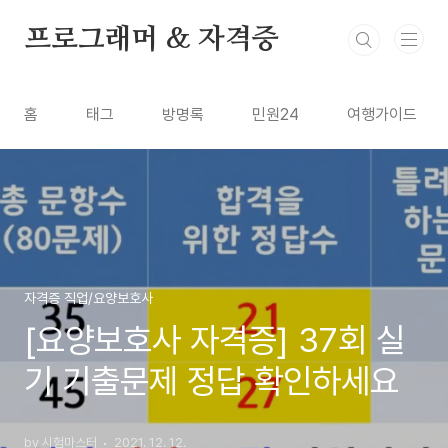
본문 바로가기
프로그래머 & 자격증
홈
태그
방명록
민원24
여행가이드
자격증 직업/요양보호사
[요양보호사 자격증] 37회 실
기 기출문제 정답 확인하세요
by 시험마스터
2021. 12. 12.