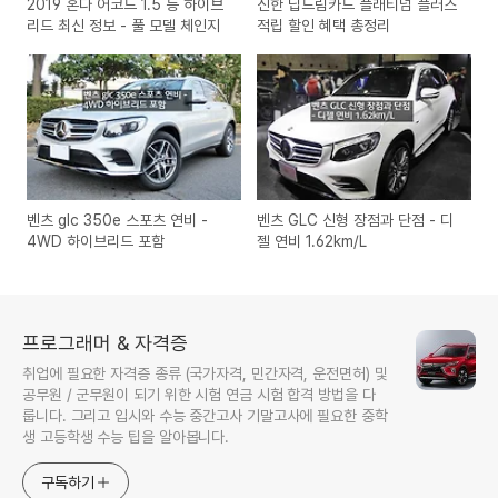
2019 혼다 어코드 1.5 등 하이브
신한 딥드림카드 플래티넘 플러스
리드 최신 정보 - 풀 모델 체인지
적립 할인 혜택 총정리
벤츠 glc 350e 스포츠 연비 -
벤츠 GLC 신형 장점과 단점 - 디
4WD 하이브리드 포함
젤 연비 1.62km/L
프로그래머 & 자격증
취업에 필요한 자격증 종류 (국가자격, 민간자격, 운전면허) 및
공무원 / 군무원이 되기 위한 시험 연금 시험 합격 방법을 다
룹니다. 그리고 입시와 수능 중간고사 기말고사에 필요한 중학
생 고등학생 수능 팁을 알아봅니다.
구독하기