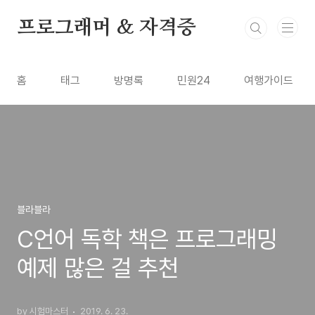
본문 바로가기
프로그래머 & 자격증
홈
태그
방명록
민원24
여행가이드
블라블라
C언어 독학 책은 프로그래밍
예제 많은 걸 추천
by 시험마스터
2019. 6. 23.