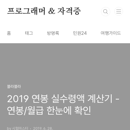
본문 바로가기
프로그래머 & 자격증
홈
태그
방명록
민원24
여행가이드
블라블라
2019 연봉 실수령액 계산기 -
연봉/월급 한눈에 확인
by 시험마스터
2019. 6. 28.