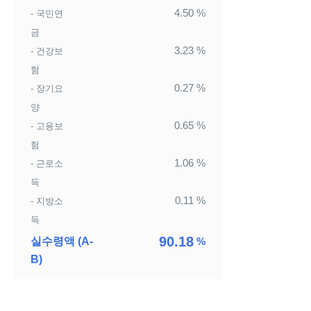
4.50
%
- 국민연
금
3.23
%
- 건강보
험
0.27
%
- 장기요
양
0.65
%
- 고용보
험
1.06
%
- 근로소
득
0.11
%
- 지방소
득
90.18
실수령액 (A-
%
B)