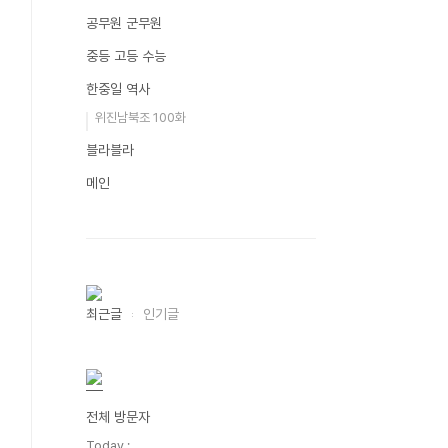
공무원 군무원
중등 고등 수능
한중일 역사
위진남북조 100화
블라블라
메인
최근글
인기글
전체 방문자
Today :