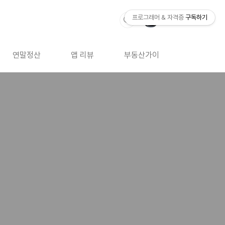
프로그래머 & 자격증
구독하기
연말정산
앱 리뷰
부동산가이드
자격증 