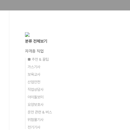
분류 전체보기
자격증 직업
■ 추천 & 꿀팁
가스기사
보육교사
산업안전
직업상담사
아이돌보미
요양보호사
운전 관련 & 버스
위험물기사
전기기사