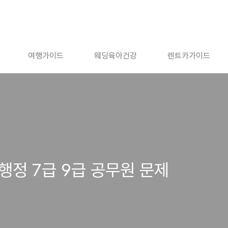
여행가이드
웨딩육아건강
렌트카가이드
행정 7급 9급 공무원 문제