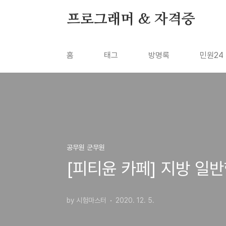
본문 바로가기
프로그래머 & 자격증
홈
태그
방명록
민원24
공무원 군무원
[피티윤 카페] 지방 일반
by 시험마스터
2020. 12. 5.