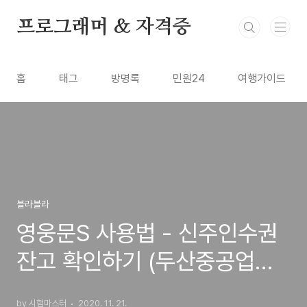
본문 바로가기
프로그래머 & 자격증
홈
태그
방명록
민원24
여행가이드
블라블라
영웅문S 사용법 - 신주인수권
잔고 확인하기 (두산중공업
40R)
by 시험마스터
2020. 11. 21.