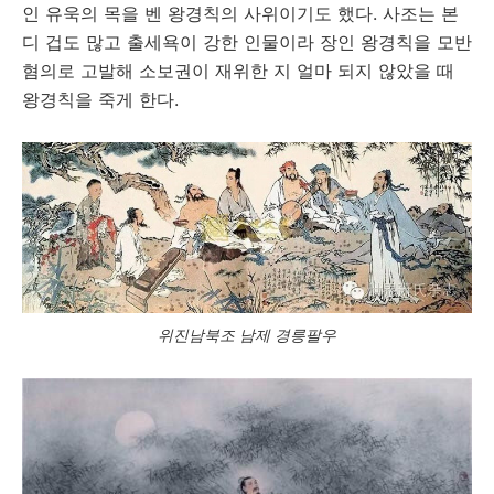
인 유욱의 목을 벤 왕경칙의 사위이기도 했다. 사조는 본
디 겁도 많고 출세욕이 강한 인물이라 장인 왕경칙을 모반
혐의로 고발해 소보권이 재위한 지 얼마 되지 않았을 때
왕경칙을 죽게 한다.
위진남북조 남제 경릉팔우