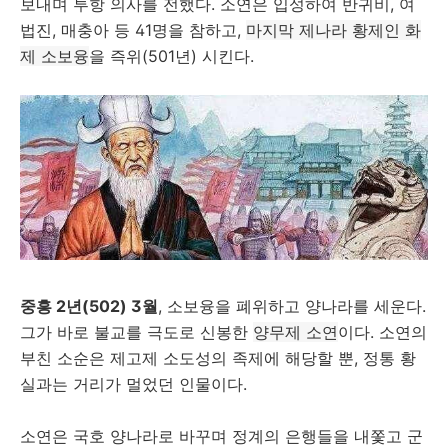
보내며 투항 의사를 전했다. 소연은 입성하여 반귀비, 여
법진, 매충아 등 41명을 참하고,
마지막 제나라 황제인 화
제 소보융
을 즉위(501년) 시킨다.
중흥 2년(502) 3월
, 소보융을 폐위하고 양나라를 세운다.
그가 바로 불교를 극도로 신봉한
양무제 소연
이다. 소연의
부친 소순은 제고제 소도성의 족제에 해당할 뿐, 정통 황
실과는 거리가 멀었던 인물이다.
소연은 국호 양나라로 바꾸며 정계의 은행들을 내쫓고 군