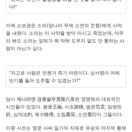
다!"
이에 소보권은 소의(양나라 무제 소연의 친형)에게 사약
을 내렸다. 소의는 이 사약을 받아 마시고 죽었는데, 아무
리 봐도 소의는 앞뒤가 꽉 막혀 도무지 말도 안 통하는 사
람이 아닌가 싶다.
"자고로 사람은 언젠가 죽기 마련이다. 상서령이 어찌
반기를 들어 도주할 수 있겠는가?"
당시
제나라엔 경릉팔우竟陵八友
란 영명체의 대표적인
시인들이 있었다. 왕융王融, 사조謝朓, 범운范雲, 임방任
昉, 심약沈約, 육수陸倕, 소침蕭琛, 소연蕭衍이 그들이다.
이중 사조는 명문 사씨 일가의 자제로 유송의 마지막 황제