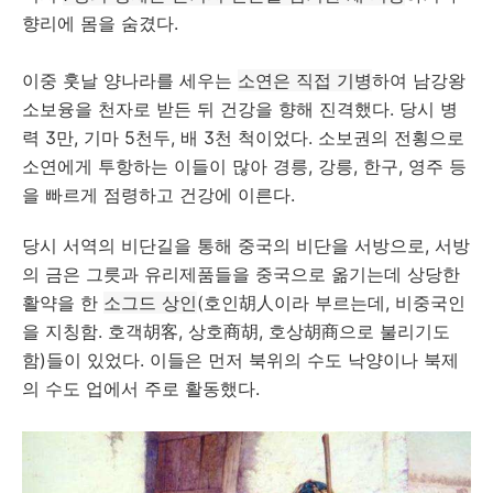
향리에 몸을 숨겼다.
이중 훗날 양나라를 세우는
소연은 직접 기병
하여 남강왕
소보융을 천자로 받든 뒤 건강을 향해 진격했다. 당시 병
력 3만, 기마 5천두, 배 3천 척이었다. 소보권의 전횡으로
소연에게 투항하는 이들이 많아 경릉, 강릉, 한구, 영주 등
을 빠르게 점령하고 건강에 이른다.
당시 서역의 비단길을 통해 중국의 비단을 서방으로, 서방
의 금은 그릇과 유리제품들을 중국으로 옮기는데 상당한
활약을 한
소그드 상인
(호인胡人이라 부르는데, 비중국인
을 지칭함. 호객胡客, 상호商胡, 호상胡商으로 불리기도
함)들이 있었다. 이들은 먼저 북위의 수도 낙양이나 북제
의 수도 업에서 주로 활동했다.