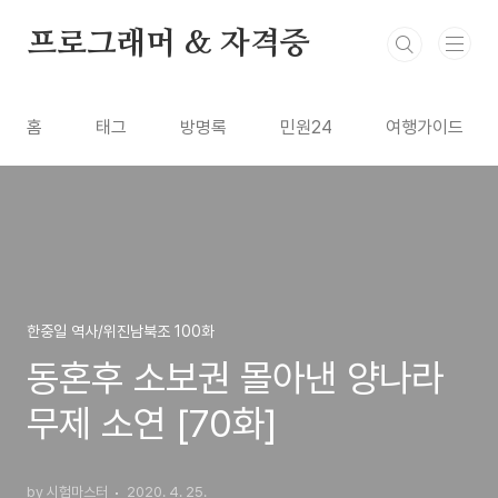
본문 바로가기
프로그래머 & 자격증
홈
태그
방명록
민원24
여행가이드
한중일 역사/위진남북조 100화
동혼후 소보권 몰아낸 양나라
무제 소연 [70화]
by 시험마스터
2020. 4. 25.