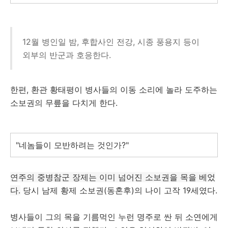
12월 병인일 밤, 후합사인 전강, 시종 풍용지 등이
외부의 반군과 호응한다.
한편, 환관 황태평이 병사들의 이동 소리에 놀라 도주하는
소보권의 무릎을 다치게 한다.
"네놈들이 모반하려는 것인가?"
연주의 중병참군 장제는 이미 넘어진 소보권을 목을 베었
다.
당시 남제 황제 소보권(동혼후)의 나이 고작 19세였다.
병사들이 그의 목을 기름먹인 누런 명주로 싼 뒤 소연에게