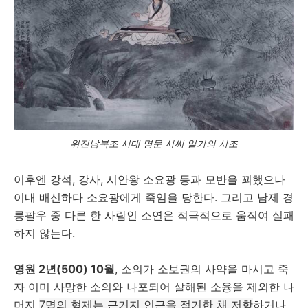
위진남북조 시대 명문 사씨 일가의 사조
이후엔 강석, 강사, 시안왕 소요광 등과 모반을 꾀했으나
이내 배신하다 소요광에게 죽임을 당한다. 그리고 남제 경
릉팔우 중 다른 한 사람인 소연은 적극적으로 움직여 실패
하지 않는다.
영원 2년(500) 10월
, 소의가 소보권의 사약을 마시고 죽
자 이미 사망한 소의와 나포되어 살해된 소융을 제외한 나
머지
7명의 형제는 근거지 인근을 점거한 채 저항
하거나