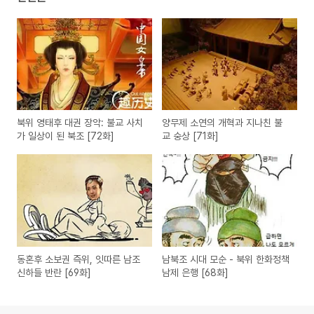
북위 영태후 대권 장악: 불교 사치
양무제 소연의 개혁과 지나친 불
가 일상이 된 북조 [72화]
교 숭상 [71화]
동혼후 소보권 즉위, 잇따른 남조
남북조 시대 모순 - 북위 한화정책
신하들 반란 [69화]
남제 은행 [68화]