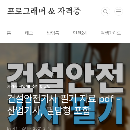
본문 바로가기
프로그래머 & 자격증
홈
태그
방명록
민원24
여행가이드
자격증 직업/■ 추천 & 꿀팁
건설안전기사 필기 자료 pdf -
산업기사, 필답형 포함
by 시험마스터
2021. 2. 4.