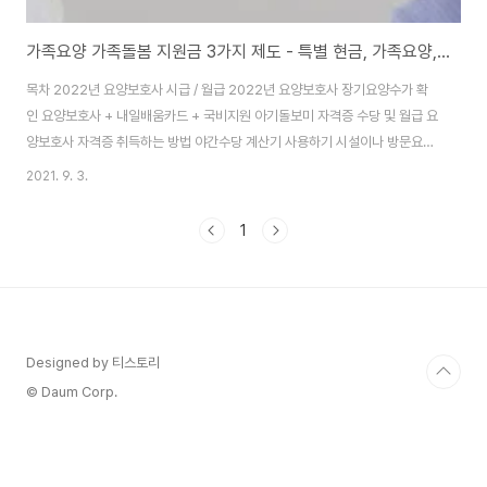
가족요양 가족돌봄 지원금 3가지 제도 - 특별 현금, 가족요양, 양육수당
목차 2022년 요양보호사 시급 / 월급 2022년 요양보호사 장기요양수가 확
인 요양보호사 + 내일배움카드 + 국비지원 아기돌보미 자격증 수당 및 월급 요
양보호사 자격증 취득하는 방법 야간수당 계산기 사용하기 시설이나 방문요양
서비스 지원금 대신에 현금으로 월 15만원을 받을 수 있습니다. 내가 직접 가족
2021. 9. 3.
을 돌봐 주면서 35만원 에서 80만원 정도의 급여를 받을 수 있는 건데요. 나이
에 따라 30만 원에서 20만 원을 지원받을 수 있습니다. 오늘은 집에서 자녀나
1
부모님 가족을 돌보면 정부에서 지원금을 주는 제도 3가지를 설명드리겠습니
다. 1. 특별 현금 급여 첫 번째는 가족이 65세 이상 어르신을 돌볼 경우에 가족
의 부담을 덜어주기 위해서 가족 요양 급여를 지급하는 제도입니다. 월 15만원
의 가족 요양비..
Designed by 티스토리
© Daum Corp.