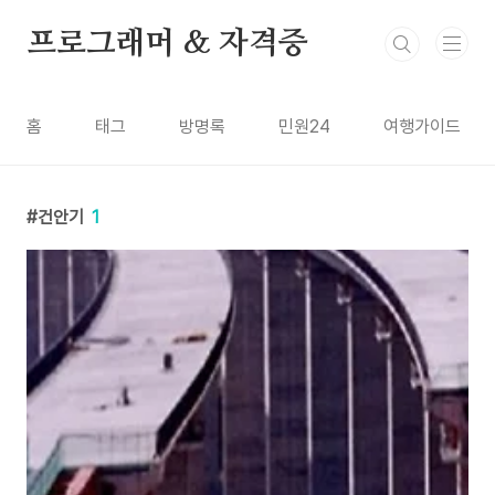
본문 바로가기
프로그래머 & 자격증
홈
태그
방명록
민원24
여행가이드
건안기
1