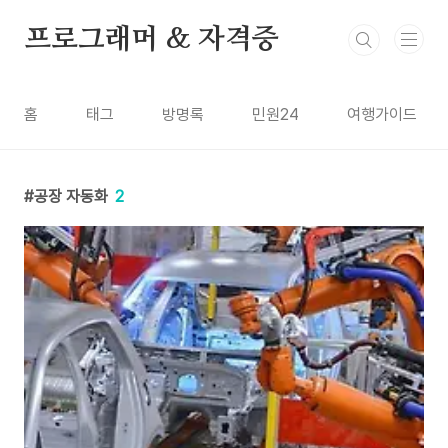
본문 바로가기
프로그래머 & 자격증
홈
태그
방명록
민원24
여행가이드
공장 자동화
2