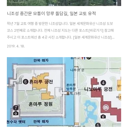
니조성 중간문 모퉁이 망루 돌담길, 일본 교토 유적
작년 7월 교토 여행 중 방문한 니조성입니다. 일본 세계문화유산 니조성 도보
코스 2번째로 소개합니다. 전체 니조성 지도는 다른 포스트[바로가기] 참고해
주시고 이 포스트에선 총 4곳 사진 소개합니다. [일본 세계문화유산 니조성]
동쪽 성문, 당문, 모모야마문남쪽 중간문서남 모퉁이 망루서쪽 다리북쪽 중간
2019. 4. 18.
문 니조성 바깥 해자를 끼고 걷는 도보 코스는 역사 유적지 탐방보다는 경치 좋
은 공원을 걷는 느낌입니다. 외곽이라 볼만한 건물이나 유적지는 없고, 잘 만들
어진 조경 구경하기 좋습니다. ◆ 남쪽 중간문 1626년에 지어진 문으로 쇼군,
천황이 머물던 혼마루 궁전으로 가려면, 이곳 남문과 서문을 지나야 합니다. 니
조성이라는 유적지 보단 경치 좋은 공원에 온 느낌입니다. ◆ 서남 모퉁이 망루
실제로 망루에 오르..