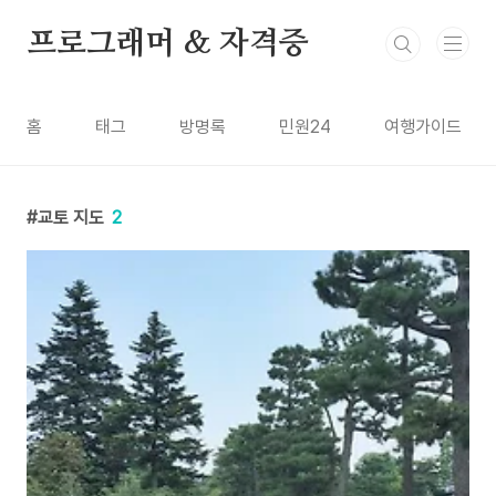
본문 바로가기
프로그래머 & 자격증
홈
태그
방명록
민원24
여행가이드
교토 지도
2