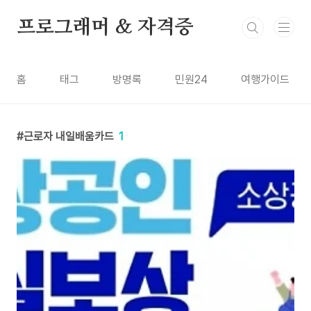
본문 바로가기
프로그래머 & 자격증
홈
태그
방명록
민원24
여행가이드
근로자 내일배움카드
1