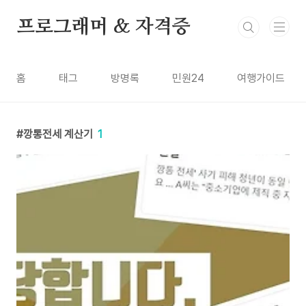
본문 바로가기
프로그래머 & 자격증
홈
태그
방명록
민원24
여행가이드
깡통전세 계산기
1