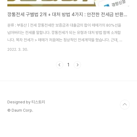
깡통전세 구별법 2개 + 대처 방법 4가지 : 안전한 전세금 반환 요령
분류 : 부동산 | 전세 깡통전세란 보증금과 대출금의 합이 매매가의 80%선을
넘어버리는 전세를 말합니다. 깡통전세가 되는 유형과 대처 방법 함께 소개합
니다. 목차 전세가 > 매매가 처음에는 정상적인 전세계약을 했습니다. 근데, 최
근처럼 전세가가 갑자기 급등해서 매매가를 따라잡아버린 경우입니다. 쉽게 말
2022. 3. 30.
씀드리면 1억짜리 집에 7천만원 정도의 전세계약을 했었는데 갑자기 전세가가
급등하다가 심하면 역전세까지 가는 경우도 있어요. [역 전세. 전세 가격, 매매
1
가격이 떨어지면 일어나는 일 (리스크, 경기악화, 부린이, 갭투자)] 깡통전세 대
처 방법 전세 사기 = 깡통 전세 처음부터 깡통전세로 출발하는 경우입니다. 매
매가를 제대로 파악하지 못하거나, 매매가를 감추는 바람에 전세 가격을 너무
높게 잡아서 매매가와..
Designed by 티스토리
© Daum Corp.