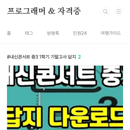
본문 바로가기
프로그래머 & 자격증
홈
태그
방명록
민원24
여행가이드
내신콘서트 중3 1학기 기말고사 답지
2