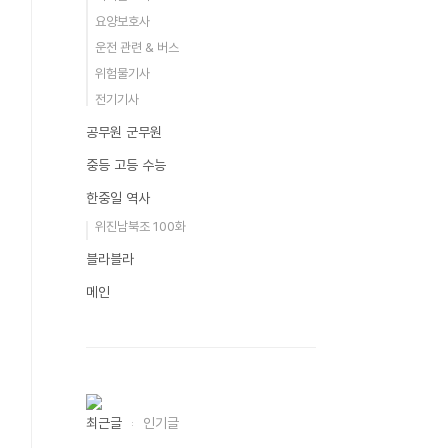
요양보호사
운전 관련 & 버스
위험물기사
전기기사
공무원 군무원
중등 고등 수능
한중일 역사
위진남북조 100화
블라블라
메인
최근글
인기글