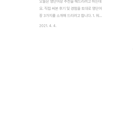
오늘은 영단어장 추천을 해드리려고 하는데
요. 직접 써본 후기 및 경험을 토대로 영단어
장 3가지를 소개해 드리려고 합니다. 1. 워드
마스터 수능2000 먼저 첫 번째로 워드마스
2021. 4. 4.
터 수능2000 입니다. 아래 그림처럼 주황 색
깔 표지인 책인데요. 이 책은 굳이 말 안 해도
고3쯤 되면 한 번쯤 거쳐갔을 영단어장입니
다. 특징은 기출에 자주 나오는 단어들이 깔
끔하게 정리되어 있다는 것입니다. 워드마스
터 수능 2000 장점은 모의고사, 수능에 자주
나오는 단어들만 뽑아서 핵심만 외울 수 있게
되어 있는데, 정말 깔끔해요. 나오지도 않을
것 같은 안 중요한 단어들 하나도 없고, 진짜
중요한 엑기스 단어들만 2000개가 있습니
다. 그래서 많은 분들이 추천을 하는 책입니
다. 또한, 예문을 중요시하는 분들에게도 좋
아요. ..