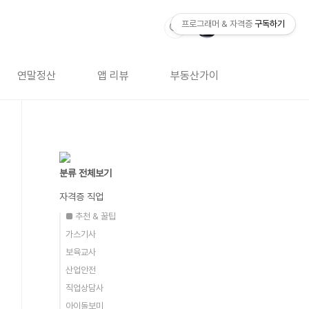
프로그래머 & 자격증
구독하기
연말정산
앱 리뷰
부동산가이드
자격증 
분류 전체보기
자격증 직업
■ 추천 & 꿀팁
가스기사
보육교사
산업안전
직업상담사
아이돌보미