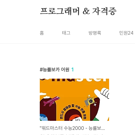
본문 바로가기
프로그래머 & 자격증
홈
태그
방명록
민원24
능률보카 어원
1
"워드마스터 수능2000 - 능률보카 어원편 - 어휘끝 수능" 영단어장 3개 추천